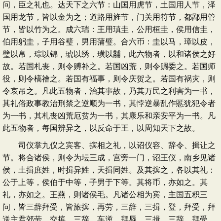
问，臣之礼也。达天下之六节：山国用虎节，土国用人节，泽
国用龙节，皆以金为之；道路用旌节，门关用符节，都鄙用管
节，皆以竹为之。成六瑞：王用瑱圭，公用桓圭，侯用信圭，
伯用躬圭，子用谷璧，男用蒲璧。合六币：圭以马，璋以皮，
璧以帛，琮以锦，琥以绣，璜以黼，此六物者，以和诸侯之好
故。若国札丧，则令赙补之。若国凶荒，则令赒委之。若国师
役，则令槁禬之。若国有福事，则令庆贺之。若国有祸灾，则
令哀吊之。凡此五物者，治其事故，乃其万民之利害为一书，
其礼俗政事教治刑禁之逆顺为一书，其悖逆暴乱作慝犹犯令者
为一书，其札丧凶荒厄贫为一书，其康乐和亲安平为一书。凡
此五物者，每国辨异之，以反命于王，以周知天下之故。
司仪掌九仪之宾客、摈相之礼，以诏仪容、辞令、揖让之
节。将合诸侯，则令为坛三成，宫旁一门，诏王仪，南乡见诸
侯，土揖庶姓，时揖异姓，天揖同姓。及其摈之，各以其礼：
公于上等，侯伯于中等，子男于下等。其将币，亦如之。其
礼，亦如之。王燕，则诸侯毛。凡诸公相为宾，主国五积三
问，皆三辞拜受，皆旅摈，再劳，三辞，三揖，登，拜受，拜
送主君郊劳，交摈，三辞，车逆，拜辱，三揖，三辞，拜受，