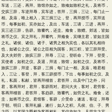
车送，三还，再拜。致馆亦如之。致飧如致积之礼，及将币，
交摈三辞，车逆拜辱，宾车进，答拜，三揖，三让，每门止一
相。及庙，唯上相入，宾三揖三让，登，再拜授币，宾拜送
币，每事如初。宾亦如之，及出，车送，三请，三进，再拜，
宾三还三辞，告辟。致饔饩，还圭。飨食，致赠。郊送，皆如
将币之仪。宾之拜礼，拜饔饩，拜飨食，宾继主君，皆如主国
之礼。诸侯、诸伯、诸子、诸男之相为宾也，各以其礼相待
也，如诸公之仪。诸公之臣相为国客，则三积，皆三辞拜受。
及大夫郊劳，旅摈三辞，拜辱，三让，登听命，下拜，登受，
宾使者，如初之仪。及退，拜送，致馆，如初之仪。及将币，
旅摈三辞，拜逆，客辟，三揖，每门止一相。及庙，唯君相
入，三让，客登，拜，客三辟授币，下出，每事如初之仪。及
礼，私面，私献，皆再拜稽首，君答拜，出及中门之外，问
君，客再拜对，君拜，客辟而对。君问大夫，客对，君劳客，
客再拜稽首，君答拜，客趋辟。致饔饩，如劳之礼。飨食，还
圭，如将币之仪。君馆客，客辟，介受命，遂送，客従，拜辱
于朝。明日，客拜礼赐，遂行，如入之积。凡侯、伯、子、男
之臣，以其国之爵相为客而相礼，其仪亦如之。凡四方之宾