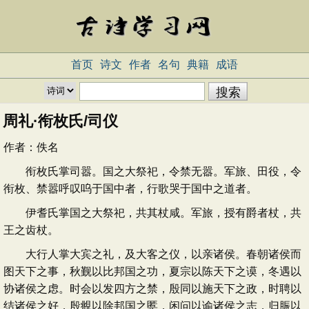
首页
诗文
作者
名句
典籍
成语
周礼·衔枚氏/司仪
作者：
佚名
衔枚氏掌司嚣。国之大祭祀，令禁无嚣。军旅、田役，令
衔枚、禁嚣呼叹呜于国中者，行歌哭于国中之道者。
伊耆氏掌国之大祭祀，共其杖咸。军旅，授有爵者杖，共
王之齿杖。
大行人掌大宾之礼，及大客之仪，以亲诸侯。春朝诸侯而
图天下之事，秋觐以比邦国之功，夏宗以陈天下之谟，冬遇以
协诸侯之虑。时会以发四方之禁，殷同以施天下之政，时聘以
结诸侯之好，殷覜以除邦国之慝，闲问以谕诸侯之志，归脤以