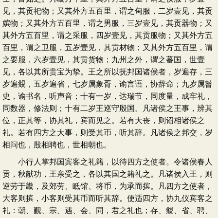
见，其贡祀物；又其外方五百里，谓之甸服，二岁壹见，其贡
嫔物；又其外方五百里，谓之男服，三岁壹见，其贡器物；又
其外方五百里，谓之采服，四岁壹见，其贡服物；又其外方五
百里，谓之卫服，五岁壹见，其贡材物；又其外方五百里，谓
之要服，六岁壹见，其贡货物；九州之外，谓之蕃国，世壹
见，各以其所贵宝为挚。王之所以抚邦国诸侯者，岁遍存，三
岁遍覜，五岁遍省，七岁属象胥，谕言语，协辞命；九岁属瞽
史，谕书名，听声音；十有一岁，达瑞节，同度量，成牢礼，
同数器，修法则；十有二岁王巡守殷国。凡诸侯之王事，辨其
位，正其等，协其礼，宾而见之。若有大丧，则诏相诸侯之
礼。若有四方之大事，则受其币，听其辞。凡诸侯之邦交，岁
相问也，殷相聘也，世相朝也。
小行人掌邦国宾客之礼籍，以待四方之使者。令诸侯春人
贡，秋献功，王亲受之，各以其国之籍礼之。凡诸侯入王，则
逆劳于畿，及郊劳、眡馆、将币，为承而摈。凡四方之使者，
大客则摈，小客则受其币而听其辞。使适四方，协九仪宾客之
礼：朝、觐、宗、遇、会、同，君之礼也；存、覜、省、聘、