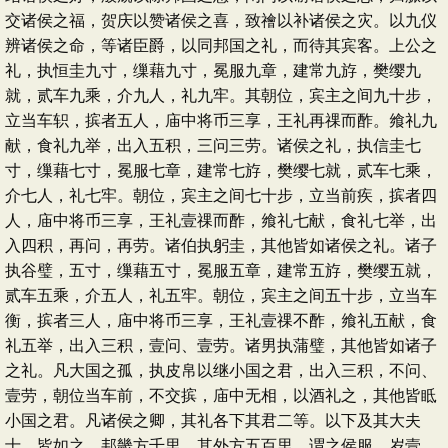
交诸侯之福，贺庆以赞诸侯之喜，致禬以补诸侯之灾。以九仪
辨诸侯之命，等诸臣爵，以同邦国之礼，而待其宾客。上公之
礼，执恒圭九寸，缫藉九寸，冕服九章，建常九斿，樊缨九
就，贰车九乘，介九人，礼九牢。其朝位，宾主之间九十步，
立当车轵，摈者五人，庙中将币三享，王礼再祼而酢。飨礼九
献，食礼九举，出入五积，三问三劳。诸侯之礼，执信圭七
寸，缫藉七寸，冕服七章，建常七斿，樊缨七就，贰车七乘，
介七人，礼七牢。朝位，宾主之间七十步，立当前疾，摈者四
人，庙中将币三享，王礼壹祼而酢，飨礼七献，食礼七举，出
入四积，再问，再劳。诸伯执躬圭，其他皆如诸侯之礼。诸子
执谷璧，五寸，缫藉五寸，冕服五章，建常五斿，樊缨五就，
贰车五乘，介五人，礼五牢。朝位，宾主之间五十步，立当车
衡，摈者三人，庙中将币三享，王礼壹祼不酢，飨礼五献，食
礼五举，出入三积，壹问、壹劳。诸男执蒲璧，其他皆如诸子
之礼。凡大国之孤，执皮帛以继小国之君，出入三积，不问、
壹劳，朝位当车前，不交摈，庙中无相，以酒礼之，其他皆眡
小国之君。凡诸侯之卿，其礼各下其君二等。以下及其大夫
士，皆如之。邦畿方千里，其外方五百里，谓之侯服，岁壹