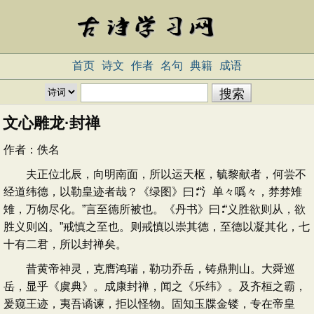
首页
诗文
作者
名句
典籍
成语
文心雕龙·封禅
作者：
佚名
夫正位北辰，向明南面，所以运天枢，毓黎献者，何尝不
经道纬德，以勒皇迹者哉？《绿图》曰∶“氵单々噅々，棼棼雉
雉，万物尽化。”言至德所被也。《丹书》曰∶“义胜欲则从，欲
胜义则凶。”戒慎之至也。则戒慎以崇其德，至德以凝其化，七
十有二君，所以封禅矣。
昔黄帝神灵，克膺鸿瑞，勒功乔岳，铸鼎荆山。大舜巡
岳，显乎《虞典》。成康封禅，闻之《乐纬》。及齐桓之霸，
爰窥王迹，夷吾谲谏，拒以怪物。固知玉牒金镂，专在帝皇