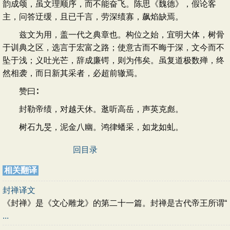
韵成颂，虽文理顺序，而不能奋飞。陈思《魏德》，假论客
主，问答迂缓，且已千言，劳深绩寡，飙焰缺焉。
兹文为用，盖一代之典章也。构位之始，宜明大体，树骨
于训典之区，选言于宏富之路；使意古而不晦于深，文今而不
坠于浅；义吐光芒，辞成廉锷，则为伟矣。虽复道极数殚，终
然相袭，而日新其采者，必超前辙焉。
赞曰∶
封勒帝绩，对越天休。逖听高岳，声英克彪。
树石九旻，泥金八幽。鸿律蟠采，如龙如虬。
回目录
相关翻译
封禅译文
《封禅》是《文心雕龙》的第二十一篇。封禅是古代帝王所谓“
...