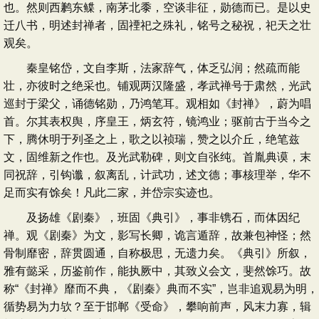
也。然则西鹣东鲽，南茅北黍，空谈非征，勋德而已。是以史
迁八书，明述封禅者，固禋祀之殊礼，铭号之秘祝，祀天之壮
观矣。
秦皇铭岱，文自李斯，法家辞气，体乏弘润；然疏而能
壮，亦彼时之绝采也。铺观两汉隆盛，孝武禅号于肃然，光武
巡封于梁父，诵德铭勋，乃鸿笔耳。观相如《封禅》，蔚为唱
首。尔其表权舆，序皇王，炳玄符，镜鸿业；驱前古于当今之
下，腾休明于列圣之上，歌之以祯瑞，赞之以介丘，绝笔兹
文，固维新之作也。及光武勒碑，则文自张纯。首胤典谟，末
同祝辞，引钩谶，叙离乱，计武功，述文德；事核理举，华不
足而实有馀矣！凡此二家，并岱宗实迹也。
及扬雄《剧秦》，班固《典引》，事非镌石，而体因纪
禅。观《剧秦》为文，影写长卿，诡言遁辞，故兼包神怪；然
骨制靡密，辞贯圆通，自称极思，无遗力矣。《典引》所叙，
雅有懿采，历鉴前作，能执厥中，其致义会文，斐然馀巧。故
称“《封禅》靡而不典，《剧秦》典而不实”，岂非追观易为明，
循势易为力欤？至于邯郸《受命》，攀响前声，风末力寡，辑