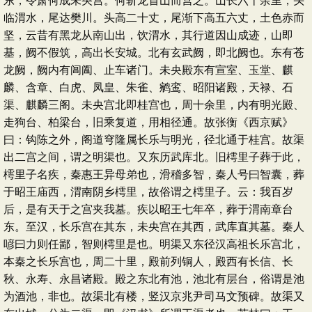
东，令萧何成未央宫。何斩龙首山而营之。山长六十余里，头
临渭水，尾达樊川。头高二十丈，尾渐下高五六丈，土色赤而
坚，云昔有黑龙从南山出，饮渭水，其行道因山成迹，山即
基，阙不假筑，高出长安城。北有玄武阙，即北阙也。东有苍
龙阙，阙内有阊阖、止车诸门。未央殿东有宣室、玉堂、麒
麟、含章、白虎、凤皇、朱雀、鹓鸾、昭阳诸殿，天禄、石
渠、麒麟三阁。未央宫北即桂宫也，周十余里，内有明光殿、
走狗台、柏梁台，旧乘复道，用相径通。故张衡《西京赋》
曰：钩陈之外，阁道穹隆属长乐与明光，径北通于桂宫。故渠
出二宫之间，谓之明渠也。又东历武库北。旧樗里子葬于此，
樗里子名疾，秦惠王异母弟也，滑稽多智，秦人号曰智囊，葬
于昭王庙西，渭南阴乡樗里，故俗谓之樗里子。云：我百岁
后，是有天于之宫夹我墓。疾以昭王七年卒，葬于渭南章台
东。至汉，长乐宫在其东，未央宫在其西，武库直其墓。秦人
喭曰力则任鄙，智则樗里是也。明渠又东径汉高祖长乐宫北，
本秦之长乐宫也，周二十里，殿前列铜人，殿西有长信、长
秋、永寿、永昌诸殿。殿之东北有池，池北有层台，俗谓是池
为酒池，非也。故渠北有楼，竖汉京兆尹司马文预碑。故渠又