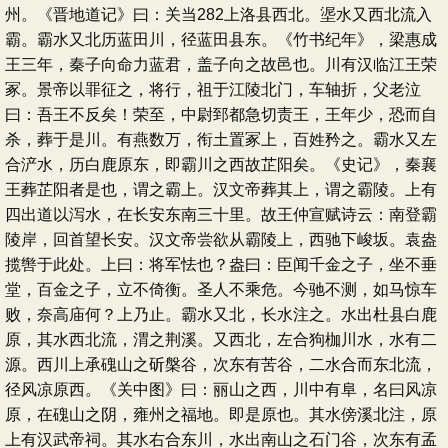
州。《晋地道记》曰：关当282上洛县西北。埿水又西北流入
霸。霸水又北历蓝田川，径蓝田县东。《竹书纪年》，梁惠成
王三年，秦子向命力蓝君，盖子向之故邑也。川有汉临江王荣
冢。景帝以罪征之，将行，祖于江陵北门，车轴折，父老泣
曰：吾王不反矣！荣至，中尉郅都急切责王，王年少，恐而自
杀，葬于是川。有燕数万，衔土置冢上，百姓矜之。霸水又左
合浐水，历白鹿原东，即霸川之西故芷阳矣。《史记》，秦襄
王葬芷阳者是也，谓之霸上。汉文帝葬其上，谓之霸陵。上有
四出道以泻水，在长安东南三十里。故王仲宣赋诗云：南登霸
陵岸，回首望长安。汉文帝尝欲从霸陵上，西驰下峻坂。袁盎
揽辔于此处。上曰：将军怯也？盎曰：臣闻千金之子，坐不垂
堂，百金之子，立不倚衡。圣人不乘危。今驰不测，如马惊车
败，奈高庙何？上乃止。霸水又北，长水注之。水出杜县白鹿
原，其水西北流，渭之荆溪。又西北，左合狗枷川水，水有二
源。西川上承磈山之斫槃谷，次东有苦谷，二水合而东北流，
径风凉原西。《关中图》曰：丽山之西，川中有阜，名曰风凉
原，在磈山之阴，雍州之福地。即是原也。其水傍溪北注，原
上有汉武帝祠。其水右合东川，水出南山之石门谷，次东有孟