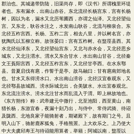
郡治也。其城递带防陆，旧渠尚存，即《汉书》所谓槐里环堤
者也。东有漏水，出南山赤谷。东北流径长杨宫东，宫有长杨
树，因以为名，漏水又北历苇圃西，亦谓之仙泽。又北径望仙
宫。又东北，耿谷水注之，水发南山耿谷，北流与柳泉合。东
北径五柞宫西。长杨、五柞二宫，相去八里，并以树名宫，亦
犹陶氏以五柳立称。故张晏曰：宫有五柞树。在盩厔县西。其
水北径仙泽东，又北径望仙宫东，又北与赤水会，又北径思乡
城东，又北注渭水。渭水又东合甘水，水出南山甘谷，北径秦
文王萯阳宫西，又北径五柞宫东，又北径甘亭西。在水东鄠
县。昔夏启伐有扈，作誓于是亭。故马融曰：甘有扈南郊地名
也。甘水又东得涝水口。水出南山涝谷，北径汉宜春观东，又
北径鄠县故城西。涝水际城北出，合美陂水。水出宜春观北。
东北流注涝水。涝水北注甘水而乱流入于渭。即上林故地也。
《东方朔传》称：武帝建元中微行，北至池阳，西至黄山，南
猎长杨，东游宜春，夜漏十刻乃出，与侍中、常侍武骑、待诏
及陇西、北地良家子能骑射者，期诸殿下，故有期门之号。且
明入山下，驰射鹿豕狐兔，手格熊罴。上大欢乐之。上乃使大
中大夫虞邱寿王与待诏能用算者，举籍；阿城以南，盩厔以