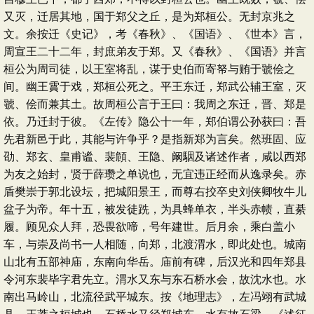
又灭，迁居其地，国于郑父之丘，是为郑桓公。无封京兆之
文。余按迁《史记》，考《春秋》、《国语》、《世本》言，
周宣王二十二年，封庶弟友于郑。又《春秋》、《国语》并言
桓公为周司徒，以王室将乱，谋于史伯而寄帑与贿于虢侩之
间。幽王霣于戏，郑桓公死之。平王东迁，郑武公辅王室，灭
虢、侩而兼其土。故周桓公言于王曰：我周之东迁，晋、郑是
依。乃迁封于彼。《左传》隐公十一年，郑伯谓公孙获曰：吾
先君新邑于此，其能与许争乎？是指新郑为言矣。然班固、应
劭、郑玄、皇甫谧、裴頠、王隐、阚駰及诸述作者，咸以西郑
为友之始封，贤于薛瓒之单说也，无宜违正经而从逸录矣。赤
盾樊崇于郭北设坛，把城阳景王，而尊右挍卒史刘侠卿牧牛儿
盆子为帝。年十五，被发徒跣，为具蜂单衣，半头赤帻，直綦
履。顾见众人拜，恐畏欲啼，号年建世。后月余，乘白盖小
车，与崇及尚书一人相随，向郑，北渡渭水，即此处也。城南
山北有五部神庙，东南向华岳。庙前有碑，后汉光和四年郑县
令河东裴毕字君先立。渭水又东与东石桥水会，故沈水也。水
南出马岭山，北流径武平城东。按《地理志》，左冯翊有武城