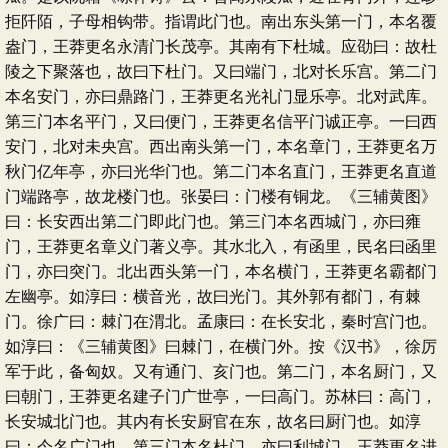
拒阡陌，子母相钩带。指谓此门也。南出东头第一门，本名覆
盎门，王莽更名永清门长茂亭。其南有下杜城。应劭曰：故杜
陵之下聚落也，故曰下杜门。又曰端门，北对长乐宫。第二门
本名安门，亦曰鼎路门，王莽更名光礼门显乐亭。北对武库。
第三门本名平门，又曰便门，王莽更名信平门诚正亭。一曰西
安门，北对未央宫。西出南头第一门，本名章门，王莽更名万
秋门亿年亭，亦曰光华门也。第二门本名直门，王莽更名直道
门端路亭，故龙楼门也。张晏曰：门楼有铜龙。《三辅黄图》
曰：长安西出第二门即此门也。第三门本名西城门，亦曰雍
门，王莽更名章义门著义亭。其水北入，有函里，民名曰函里
门，亦曰突门。北出西头第一门，本名横门，王莽更名霸都门
左幽亭。如淳曰：横音光，故曰光门。其外郭有都门，有棘
门。徐广曰：棘门在渭北。孟康曰：在长安北，秦时宫门也。
如淳曰：《三辅黄图》曰棘门，在横门外。按《汉书》，徐厉
军于此，备匈奴。又有通门、亥门也。第二门，本名厨门，又
曰朝门，王莽更名建子门广世亭，一曰高门。苏林曰：高门，
长安城北门也。其内有长安厨官在东，故名曰厨门也。如淳
曰：今名广门也。第三门本名杜门，亦曰利城门，王莽更名进