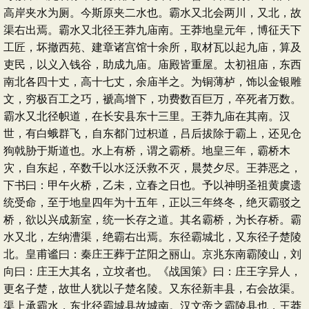
高岸夹水为厕。今斯原夹二水也。霸水又北会两川，又北，故
渠右出焉。霸水又北径王莽九庙南。王莽地皇元年，博征天下
工匠，坏撤西苑、建章诸宫馆十余所，取材瓦以起九庙，算及
吏民，以义入钱谷，助成九庙。庙殿皆重屋。太初祖庙，东西
南北各四十丈，高十七丈，余庙半之。为铜薄栌，饰以金银雕
文，穷极百工之巧，褫高增下，功费数百巨万，卒死者万数。
霸水又北径帜道，在长安县东十三里。王莽九庙在其南。汉
世，有白蛾群飞，自东都门过枳道，吕后拔除于霸上，还见仓
狗戟胁于斯道也。水上有桥，谓之霸桥。地皇三年，霸桥木
灾，自东起，卒数千以水泛沃救不灭，晨焚夕尽。王莽恶之，
下书曰：甲午火桥，乙未，立春之日也。予以神明圣祖黄虞遗
统受命，至于地皇四年为十五年，正以三年终冬，绝灭霸驳之
桥，欲以兴成新室，统一长存之道。其名霸桥，为长存桥。霸
水又北，左纳漕渠，绝霸右出焉。东径霸城北，又东径子楚陵
北。皇甫谧曰：秦庄王葬于芷阳之丽山。京兆东南霸陵山，刘
向曰：庄王大其名，立坟者也。《战国策》曰：庄王字异人，
更名子楚，故世人犹以子楚名陵。又东径新丰县，右会故渠。
渠上承霸水，东北径霸城县故城南。汉文帝之霸陵县也，王莽