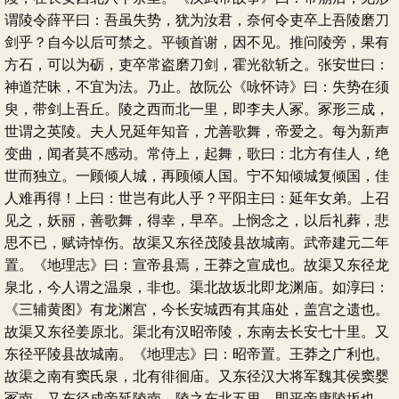
谓陵令薛平曰：吾虽失势，犹为汝君，奈何令吏卒上吾陵磨刀
剑乎？自今以后可禁之。平顿首谢，因不见。推问陵旁，果有
方石，可以为砺，吏卒常盗磨刀剑，霍光欲斩之。张安世曰：
神道茫昧，不宜为法。乃止。故阮公《咏怀诗》曰：失势在须
臾，带剑上吾丘。陵之西而北一里，即李夫人冢。冢形三成，
世谓之英陵。夫人兄延年知音，尤善歌舞，帝爱之。每为新声
变曲，闻者莫不感动。常侍上，起舞，歌曰：北方有佳人，绝
世而独立。一顾倾人城，再顾倾人国。宁不知倾城复倾国，佳
人难再得！上曰：世岂有此人乎？平阳主曰：延年女弟。上召
见之，妖丽，善歌舞，得幸，早卒。上悯念之，以后礼葬，悲
思不已，赋诗悼伤。故渠又东径茂陵县故城南。武帝建元二年
置。《地理志》曰：宣帝县焉，王莽之宣成也。故渠又东径龙
泉北，今人谓之温泉，非也。渠北故坂北即龙渊庙。如淳曰：
《三辅黄图》有龙渊宫，今长安城西有其庙处，盖宫之遗也。
故渠又东径姜原北。渠北有汉昭帝陵，东南去长安七十里。又
东径平陵县故城南。《地理志》曰：昭帝置。王莽之广利也。
故渠之南有窦氏泉，北有徘徊庙。又东径汉大将军魏其侯窦婴
冢南，又东径成帝延陵南，陵之东北五里，即平帝康陵坂也。