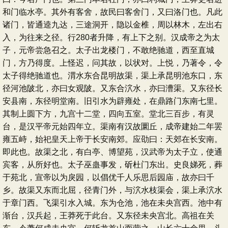
和门临水亭。其外有客舍，故民曰客舍门，又曰洛门也。凡此
诸门，皆通逵九达，三途洞开，隐以金椎，周以林木，左出右
入，为往来之径。行280者升降，有上下之别。汉成帝之为太
子，元帝尝急召之。太子出龙楼门，不敢绝驰道，西至直城
门，方乃得度。上怪迟，问其故，以状对。上悦，乃著令，令
太子得绝驰道也。渭水东合昆明故渠，渠上承昆明池东口，东
径河池陂北，亦曰女观陂。又东合泬水，亦曰漕渠。又东径长
安县南，东径明堂南。旧引水为辟雍处，在鼎路门东南七里。
其制上圆下方，九宫十二堂，四向五室。堂北三百步，有灵
台，是汉平帝元始四年立。渠南有汉故圜丘，成帝建始二年罢
雍五峙，始祀皇天上帝于长安南郊。应劭曰：天郊在长安南。
即此也。故渠之北，有白亭、博望苑，汉武帝为太子立，使通
宾客，从所好也。太子巫蛊事发，斫杜门东出。史良娣死，葬
于苑北，宣帝以为戾园，以倡优千人乐思后园庙，故亦曰千
乡。故渠又东而北屈，径青门外，与泬水枝渠会，渠上承泬水
于章门西。飞渠引水入城。东为仓池，池在未央宫西。池中有
渐台，汉兵起，王莽死于此台。又东径未央宫北。高祖在关