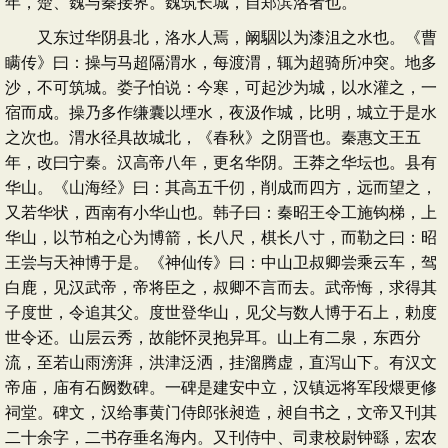
年，楚、魏与秦接界。魏筑长城，自郑滨洛者也。
又东过华阴县北，洛水人焉，阚駰以为漆沮之水也。《曹
瞒传》曰：操与马超隔渭水，每渡渭，辄为超骑所冲突。地多
沙，不可筑城。娄子怕说：今寒，可起沙为城，以水灌之，一
宿而成。操乃多作缣囊以堙水，夜汲作城，比明，城立于是水
之次也。渭水径具故城北，《春秋》之阴晋也。秦惠文王五
年，改曰宁秦。汉高帝八年，更名华阴。王莽之华坛也。县有
华山。《山海经》曰：其高五千仞，削成而四方，远而望之，
又若华状，西南有小华山也。韩子曰：秦昭王令工施钩梯，上
华山，以节柏之心为博箭，长八尺，棋长八寸，而勒之曰：昭
王尝与天神博于是。《神仙传》曰：中山卫叔卿尝乘云车，驾
白鹿，见汉武帝，帝将臣之，叔卿不言而去。武帝悔，求得其
子度世，令追其父。度世登华山，见父与数人博于石上，勅度
世令还。山层云秀，故能怀灵抱异耳。山上有二泉，东西分
流，至若山雨滂湃，洪津泛洒，挂溜腾虚，直泻山下。有汉文
帝庙，庙有石阙数碑。一碑是建安中立，汉镇远将军段煨更修
祠堂。碑文，汉给事黄门侍郎张昶造，昶自书之，文帝又刊其
二十余字，二书存垂名海内。又刊侍中、司隶校尉钟繇，宏农