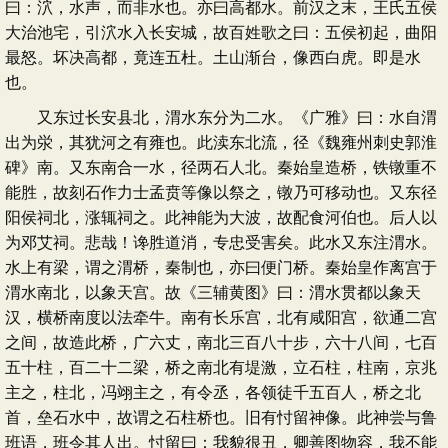
曰：泬，水声，而非水也。亦曰高都水。前汉之末，王氏五侯
大治池宅，引泬水入长安城，故百姓歌之曰：五侯初起，曲阳
最怒。坏决高都，竟连五杜。土山渐台，像西白虎。即是水
也。
又东过长安县北，渭水东分为二水。《广雅》曰：水自渭
出为泶，其犹河之有雍也。此渎东北流，径《魏雍州刺史郭淮
碑》南。又东南合一水，径两石人北。秦始皇造桥，铁镦重不
能胜，故刻石作力士孟贲等像以祭之，镦乃可移动也。又东径
阳侯祠北，涨辄祠之。此神能为大波，故配食河伯也。后人以
为邓艾祠。悲哉！谗胜道消，专忠受害矣。此水又东注渭水。
水上有梁，谓之渭桥，秦制也，亦曰便门桥。秦始皇作离宫于
渭水南北，以象天宫。故《三辅黄图》曰：渭水贯都以象天
汉，横桥南度以法牵牛。南有长乐宫，北有咸阳宫，欲通二宫
之间，故造此桥，广六丈，南北三百八十步，六十八间，七百
五十柱，百二十二梁，桥之南北有堤激，立石柱，柱南，京兆
主之，柱北，冯翊主之，有令丞，各领徒千五百人，桥之北
首，垒石水中，故谓之石柱桥也。旧有忖留神像。此神尝与鲁
班语，班令其人出。忖留曰：我貌很丑，卿善图物容，我不能