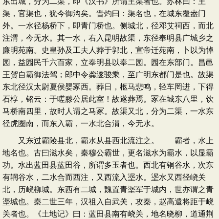
东出城，分为二渠，即《汉书》所谓王渠者也。苏林曰：王
渠，官渠也，犹今御沟矣。晋灼曰：渠名也，在城东覆盎门
外。一水径杨桥下，即青门桥也。侧城北，径邓艾祠西，而北
注渭，今无水。其一水，右入昆明故渠，东径奉明县广城乡之
廉明苑南。史皇孙及工夫人葬于郭北，宣帝迁苑南，卜以为悼
园，益园民千六百家，立奉明县以奉二园。园在东部门。昌邑
王贺自霸御法驾；郎中令龚遂骏乘，至广明东都门是也。故渠
东北径汉太尉夏侯婴冢西。葬日，柩马悲鸣，轻车罔进，下得
石椁，铭云：于嗟滕公居此室！故遂葬焉。冢在城东八里，饮
马桥南四里，故时人谓之马冢。故渠又北，分为二渠，一水东
径虎圈南，而东入霸，一水北合渭，今无水。
又东过霸陵县北，霸水从县西北流注之。 霸者，水上
地名也。古曰滋水矣，秦穆公霸世，更名滋水为霸水，以显霸
功。水出蓝田县蓝田谷，所谓多玉者也。西北有铜谷水，次东
有辋谷水，二水合而西注，又西流入埿水。埿水又西径峣关
北，历峣柳城。东西有二城，魏置青埿军于城内，世亦谓之青
埿城也。秦二世三年，汉祖入自武关，攻秦，赵高遣将距于峣
关者也。《土地记》曰：蓝田县南有峣关，地名晓柳，道通荆