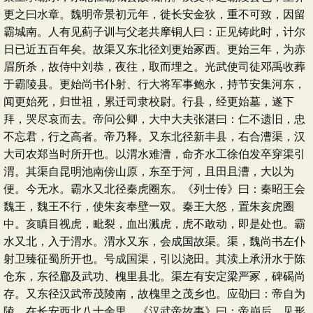
更之曰水章。魏明帝景初元年，徙长安金狄，重不可致，因留
霸城南。人有见蓟子训与父老共摩铜人曰：正见铸此时，计尔
日已近五百年矣。故渠又东北径刘更始冢西。更始三年，为赤
眉所杀，故侍中刘恭，夜往，取而埋之。光武使司徒邓禹收葬
于霸陵县。更始尚书仆射、行大将军事鲍永，持节安集河东，
闻更始死，归世祖，累迁司隶校尉。行县，经更始墓，遂下
拜，哭尽哀而去。帝问公卿，大中大夫张湛曰：仁不遗旧，忠
不忘君，行之高者。帝乃释。又东北径新丰县，右合漕渠，汉
大司农郑当时所开也。以渭水难漕，命齐水工徐伯发卒穿渠引
渭。其渠自昆明池南傍山原，东至于河，且田且漕，大以为
便。今无水。霸水又北径秦虎圈东。《列士传》曰：秦昭王会
魏王，魏王不行，使朱亥奉壁一双。秦王大怒，置朱亥虎圈
中。亥瞋目视虎，毗裂，血出溅虎，虎不敢动，即是处也。霸
水又北，入于渭水。渭水又东，会成国故渠。渠，魏尚书左仆
射卫臻征蜀所开也。号成国渠，引以浇田。其渎上承汧水于陈
仓东，东径郿及武功、槐里县北。渠左有安定梁严冢，碑碣尚
存。又东径汉武帝茂陵南，故槐里之茂乡也。应劭曰：帝自为
陵，在长安西北八十余里。《汉武帝故事》曰：帝崩后，见形