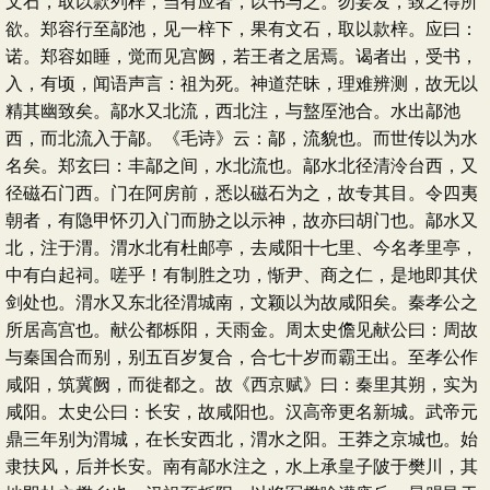
文石，取以款列梓，当有应者，以书与之。勿妄发，致之得所
欲。郑容行至鄗池，见一梓下，果有文石，取以款梓。应曰：
诺。郑容如睡，觉而见宫阙，若王者之居焉。谒者出，受书，
入，有顷，闻语声言：祖为死。神道茫昧，理难辨测，故无以
精其幽致矣。鄗水又北流，西北注，与盩厔池合。水出鄗池
西，而北流入于鄗。《毛诗》云：鄗，流貌也。而世传以为水
名矣。郑玄曰：丰鄗之间，水北流也。鄗水北径清泠台西，又
径磁石门西。门在阿房前，悉以磁石为之，故专其目。令四夷
朝者，有隐甲怀刃入门而胁之以示神，故亦曰胡门也。鄗水又
北，注于渭。渭水北有杜邮亭，去咸阳十七里、今名孝里亭，
中有白起祠。嗟乎！有制胜之功，惭尹、商之仁，是地即其伏
剑处也。渭水又东北径渭城南，文颖以为故咸阳矣。秦孝公之
所居高宫也。献公都栎阳，天雨金。周太史儋见献公曰：周故
与秦国合而别，别五百岁复合，合七十岁而霸王出。至孝公作
咸阳，筑冀阙，而徙都之。故《西京赋》曰：秦里其朔，实为
咸阳。太史公曰：长安，故咸阳也。汉高帝更名新城。武帝元
鼎三年别为渭城，在长安西北，渭水之阳。王莽之京城也。始
隶扶风，后并长安。南有鄗水注之，水上承皇子陂于樊川，其