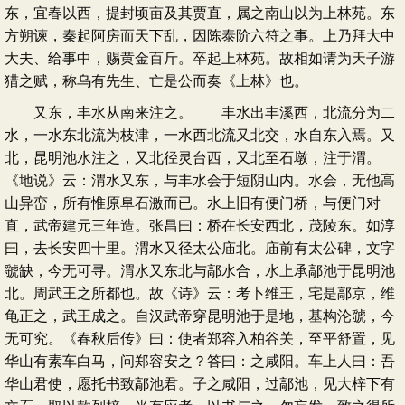
东，宜春以西，提封顷亩及其贾直，属之南山以为上林苑。东
方朔谏，秦起阿房而天下乱，因陈泰阶六符之事。上乃拜大中
大夫、给事中，赐黄金百斤。卒起上林苑。故相如请为天子游
猎之赋，称乌有先生、亡是公而奏《上林》也。
又东，丰水从南来注之。 丰水出丰溪西，北流分为二
水，一水东北流为枝津，一水西北流又北交，水自东入焉。又
北，昆明池水注之，又北径灵台西，又北至石墩，注于渭。
《地说》云：渭水又东，与丰水会于短阴山内。水会，无他高
山异峦，所有惟原阜石激而已。水上旧有便门桥，与便门对
直，武帝建元三年造。张昌曰：桥在长安西北，茂陵东。如淳
曰，去长安四十里。渭水又径太公庙北。庙前有太公碑，文字
虢缺，今无可寻。渭水又东北与鄗水合，水上承鄗池于昆明池
北。周武王之所都也。故《诗》云：考卜维王，宅是鄗京，维
龟正之，武王成之。自汉武帝穿昆明池于是地，基构沦虢，今
无可究。《春秋后传》曰：使者郑容入柏谷关，至平舒置，见
华山有素车白马，问郑容安之？答曰：之咸阳。车上人曰：吾
华山君使，愿托书致鄗池君。子之咸阳，过鄗池，见大梓下有