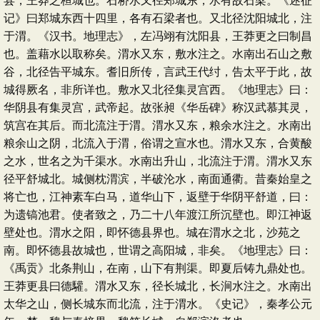
县，王莽之桓城也。石桥水又径郑城东，水有故石梁。《述征
记》曰郑城东西十四里，各有石梁者也。又北径沈阳城北，注
于渭。《汉书。地理志》，左冯翊有沈阳县，王莽更之曰制昌
也。盖藉水以取称矣。渭水又东，敷水注之。水南出石山之敷
谷，北径告平城东。耆旧所传，言武王代纣，告太平于此，故
城得厥名，非所详也。敷水又北径集灵宫西。《地理志》曰：
华阴县有集灵宫，武帝起。故张昶《华岳碑》称汉武慕其灵，
筑宫在其后。而北流注于渭。渭水又东，粮余水注之。水南出
粮余山之阴，北流入于渭，俗谓之宣水也。渭水又东，合黄酸
之水，世名之为千渠水。水南出升山，北流注于渭。渭水又东
径平舒城北。城侧枕渭滨，半破沦水，南面通衢。昔秦始皇之
将亡也，江神素车白马，道华山下，返壁于华阴平舒道，曰：
为遗镐池君。使者致之，乃二十八年渡江所沉壁也。即江神返
壁处也。渭水之阳，即怀德县界也。城在渭水之北，沙苑之
南。即怀德县故城也，世谓之高阳城，非矣。《地理志》曰：
《禹贡》北条荆山，在南，山下有荆渠。即夏后铸九鼎处也。
王莽更县曰德驩。渭水又东，径长城北，长涧水注之。水南出
太华之山，侧长城东而北流，注于渭水。《史记》，秦孝公元