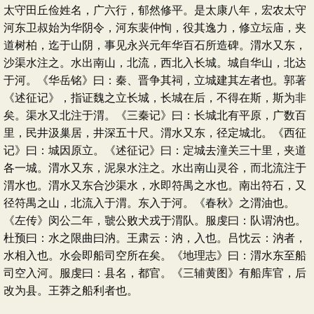
太守田丘俭姓名，广六行，郁然修平。是太康八年，宏农太守
河东卫叔始为华阴令，河东裴仲恂，役其逸力，修立坛庙，夹
道树柏，迄于山阴，事见永兴元年华百石所造碑。渭水又东，
沙渠水注之。水出南山，北流，西北入长城。城自华山，北达
于河。《华岳铭》曰：秦、晋争其祠，立城建其左者也。郭著
《述征记》，指证魏之立长城，长城在后，不得在斯，斯为非
矣。渠水又北注于渭。《三秦记》曰：长城北有平原，广数百
里，民井汲巢居，井深五十尺。渭水又东，径定城北。《西征
记》曰：城因原立。《述征记》曰：定城去潼关三十里，夹道
各一城。渭水又东，泥泉水注之。水出南山灵谷，而北流注于
渭水也。渭水又东合沙渠水，水即符禺之水也。南出符石，又
径符禺之山，北流入于渭。东入于河。《春秋》之渭油也。
《左传》闵公二年，虢公败犬戎于渭队。服虔曰：队谓汭也。
杜预曰：水之限曲曰汭。王肃云：汭，入也。吕忱云：汭者，
水相入也。水会即船司空所在矣。《地理志》曰：渭水东至船
司空入河。服虔曰：县名，都官。《三辅黄图》有船库官，后
改为县。王莽之船利者也。