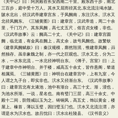
《关中记》曰：阿房殿在长安西南二十里。殿东西千步，南北
三百步，庭中受十万人。其水又屈而径其北.东北流注堨水陂。
陂水北出，径汉武帝建章宫东，于凤阙南，东注泬水。泬水又
北径凤阙东。《三辅黄图》曰：建章宫，汉武帝造，周二十余
里，千门万户。其东凤阙，高七丈五尺，俗言贞女楼，非也。
《汉武帝故事》云：阙高二十丈。《关中记》曰：建章宫圆
阙，临北道，有金凤在阙上，高丈余，故号凤阙也。故繁钦
《建章凤阙赋叙》曰：秦汉规模，廓然毁泯，惟建章凤阙，岿
然独存。虽非象魏之制，亦一代之巨观也。泬水又北，分为二
水，一水东北流，一水北径神明台东。《傅子。宫室》曰：上
于建章中作神明台、并于楼，咸高五十余丈，皆作悬阁，辇道
相属焉。《三辅黄图》曰：神明台在建章宫中，上有九室，今
人谓之九子台，即实非也。泬水又径渐台东。《汉武帝故事》
曰：建章宫北有太液池，池中有渐台，高三十丈。渐，浸也，
为池水所渐。一说，星名也。南有璧门三层，高三十余丈、中
殿十二间，阶陛咸以玉为之。铸铜凤，高五丈，饰以黄金，楼
屋上。椽首，薄以玉璧，因曰璧玉门也。泬水又北流注渭，亦
谓是水为泬水也。故吕忱曰：泬水出杜陵县。《汉书音义》