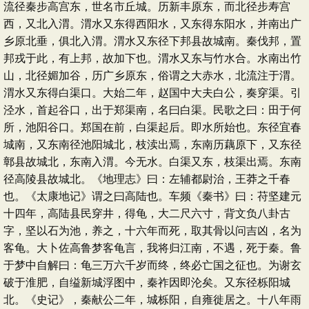
流径秦步高宫东，世名市丘城。历新丰原东，而北径步寿宫
西，又北入渭。渭水又东得西阳水，又东得东阳水，并南出广
乡原北垂，俱北入渭。渭水又东径下邦县故城南。秦伐邦，置
邦戎于此，有上邦，故加下也。渭水又东与竹水合。水南出竹
山，北径媚加谷，历广乡原东，俗谓之大赤水，北流注于渭。
渭水又东得白渠口。大始二年，赵国中大夫白公，奏穿渠。引
泾水，首起谷口，出于郑渠南，名曰白渠。民歌之曰：田于何
所，池阳谷口。郑国在前，白渠起后。即水所始也。东径宜春
城南，又东南径池阳城北，枝渎出焉，东南历藕原下，又东径
鄣县故城北，东南入渭。今无水。白渠又东，枝渠出焉。东南
径高陵县故城北。《地理志》曰：左辅都尉治，王莽之千春
也。《太康地记》谓之曰高陆也。车频《秦书》曰：苻坚建元
十四年，高陆县民穿井，得龟，大二尺六寸，背文负八卦古
字，坚以石为池，养之，十六年而死，取其骨以问吉凶，名为
客龟。大卜佐高鲁梦客龟言，我将归江南，不遇，死于秦。鲁
于梦中自解曰：龟三万六千岁而终，终必亡国之征也。为谢玄
破于淮肥，自缢新城浮图中，秦祚因即沦矣。又东径栎阳城
北。《史记》，秦献公二年，城栎阳，自雍徙居之。十八年雨