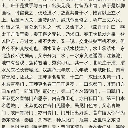
出。班于是拱手与言曰：出头见我。忖留乃出首，班于是以脚
画地，忖留觉之，便还没水，故置其像于水，惟背以上立水
上。后董卓入关，遂焚此桥。魏武帝更修之，桥广三丈六尺。
忖留之像，曹公乘马见之，惊，又命下之。《燕丹子》曰：燕
太子丹质于秦，秦王遇之无礼，乃求归。秦王为机发之桥，欲
以陷丹，丹过之，桥不为发。又一说，交龙扶舆而机不发。但
言今不知其故处也。渭水又东与泬水枝津合，水上承泬水，东
北流径邓艾祠南，又东分为二水，一水东入逍遥园，注藕池。
池中有台观，莲荷被浦，秀实可玩。其一水，北流注于渭。渭
水又东径长安城北。汉惠帝元年筑，六年成，即咸阳也。秦离
宫无城，故城之。王莽更名常安。十二门，东出北头第一门，
本名宣平门，王莽更名春王门正月亭，一曰东都门，其郭门亦
曰东都门，即逢萌挂冠处也。第二门本名清明门，一曰凯门，
王莽更名宣德门布恩亭。内有藉田仓，亦曰藉田门。第三门本
名霸城门，王莽更名仁寿门无疆亭。民见门色青，又名青城
门，或曰青绮门，亦曰青门。门外旧出好瓜。昔广陵人邵平为
秦东陵侯，秦破，为布衣，种瓜此门，瓜美，故世谓之东陵
瓜。是以阮籍《咏怀诗》云：昔闻东陵瓜，近在青门外，连畛