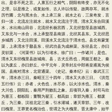
出。是非不死之言。人禀五行之精气，阴阳有终变，亦无不化
之理。以是推之，或复如传。古人许以传疑。故两存耳。就水
历竹圃，北与黑水合。水上承三泉，就水之右，三泉奇发，言
归一渎，北流左注就水，就水又北流注于渭。渭水又东合田溪
水，水出南山田谷，北流径长杨宫西，又北径盩厔县故城西。
又东北与一水合，水上承盩厔县南源，北径其县东。又北径思
乡城西，又北注田溪。田溪水又北流注于渭水也。县北有蒙笼
渠，上承渭水于郿县东，径武功县为成林渠。东径县北，亦曰
灵轵渠，《河渠书》以为引堵水。徐广曰：一作诸川，是也。
渭水又东径槐里县故城南。县，古犬丘邑也，周懿王都之。秦
以为废丘，亦曰舒丘。中平元年，灵帝封左中郎将皇甫嵩为侯
国。县南对渭水，北背通渠。《史记。秦本纪》云：秦武王三
年，渭水赤三日。秦昭王三十四年，渭水又大赤三日。《洪范
五行传》云：赤者，火色也，水尽赤，以火沴水也。渭水，秦
大川也，阴阳乱，秦用严刑败乱之象。后项羽入秦，封司马欣
为塞王，都栎阳；董翳为翟王，都高奴；章邯为雍王，都废
丘，为三秦。汉祖北定三秦，引水灌城，遂灭章邯。三年，改
曰槐里。王莽更名槐治也，世谓之为大槐里。晋太康中，始平