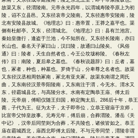
故渠又东，径渭陵南。元帝永光四年，以渭城寿陵亭原上为初
陵，诏不立县邑。又东径哀帝义陵南。又东径惠帝安陵南，陵
北有安陵县故城。《地理志》曰：惠帝置，王莽之嘉平也。渠
侧有杜邮亭。又东，径渭城北。《地理志》曰：县有兰池宫。
秦始皇微行，逢盗于兰池，今不知所在。又东径长陵南，亦曰
长山也。秦名天子冢曰山，汉曰陵，故通曰山陵矣。《风俗
通》曰：陵者，天生自然者也，今王公坟垅称陵。《春秋左
传》曰：南陵，夏后皋之墓也。《春秋说题辞》曰：丘者，墓
也，冢者，种也，种墓也。罗倚于山，分卑尊之名者也。故渠
又东径汉丞相周勃冢南，冢北有亚夫冢。故渠东南谓之周氏
曲，又东南径汉景帝阳陵南，又东南注于渭，今无水。渭水又
东，径霸城县北，与高陵分水。水南有定陶恭王庙、傅太后
陵。元帝崩，傅昭仪随王归国，称定陶太后。286后十年，恭王
薨，子代为王。征为太子，太子即帝位，立恭王寝庙于京师，
比宣帝父悼皇故事。元寿元年，傅后崩，合葬渭陵。潘岳《关
中记》，汉帝后同茔则为合葬，不共陵也，诸侯皆如之。恭王
庙在霸城西北，庙西北即傅太后陵。不与元帝同茔，渭陵非谓