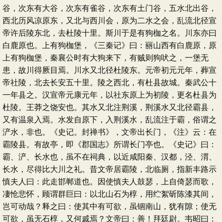
谷，次东有大谷，次东有雀谷，次东有土门谷，五水北出谷，
西北历风凉原东，又北与西川会，原为二水之会，乱流北径宣
帝许后陵东北，去杜陵十里。斯川于是有狗枷之名。川东亦曰
白鹿原也。上有狗枷堡，《三秦记》曰：丽山西有白鹿原，原
上有狗枷堡，秦襄公时有大狗来下，有贼则狗吠之，一堡无
患，故川得厥目焉。川水又北径杜陵东。元帝初元元年，葬宣
帝社陵，北去长安五十里。陵之西北，有杜县故城。秦武公十
一年县之。汉宣帝元康元年，以社东原上为初陵，更名杜县为
杜陵。王莽之饶安也。其水又北注荆溪，荆溪水又北径霸县，
又有温泉入焉。水发自原下，入荆溪水，乱流注于霸，俗谓之
浐水，非也。《史记。封禅书》，文帝出长门，《注》云：在
霸陵县。有故亭，即《郡国志》所谓长门亭也。《史记》曰：
霸、浐、长水也，虽不在祠典，以近咸阳秦、汉都，泾、渭、
长水，尽得比大川之礼。昔文帝居霸陵，北临厕，指新丰路示
慎夫人曰：此走邯郸道也。因使慎夫人鼓瑟，上自倚瑟而歌，
凄怆悲怀，顾谓群巨曰：以北山石为椁，用纻絮斫陈漆其间，
岂可动哉？释之曰：使其中有可欲，虽锢南山，犹有隙；使无
可欲，虽无石椁，又何戚焉？文帝曰：善！拜廷尉。韦昭曰：