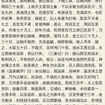
贪其美名，因而葬焉。斩山凿石，下锢三泉。以铜为椁，旁行
周回三十余里。上画天文星宿之象，下以水银为四渎百川，五
岳九州，具地理之势。宫观百官，奇器珍宝，充满其中。令匠
作机弩，有所穿近，辄射之。以人鱼膏为灯烛，取其不灭者，
久之，后宫无子者，皆使殉葬，甚众。坟高五丈，周回五里
余。作者七十万人，积年方成。而周章百万之师已至其下，乃
使章邯领作者以御难，弗能禁。项羽入关，发之以三十万人，
三十日，运物不能穷。关东盗贼，销椁取铜。牧人寻羊，烧
之，火延九十日，不能灭。北对鸿门十里。池水又西北流，水
之西南有温泉，世以疗疾。《三秦记》曰：丽山西北有温水，
祭则得入，不祭则烂人肉。俗云：始皇与神女游而忤其旨，神
女唾之生疮，始皇谢之，神女为出温水，后人因以浇洗疮。张
衡《温泉赋序》曰：余出丽山，观温泉，浴神井，嘉洪泽之普
施，乃为之赋云。此汤也，不使的人形体矣。池水又径鸿门
西，又径新丰县故城东，故丽戎地也。高祖王关中，太上皇思
东归，故象旧里，制兹新邑，立城社，树枌榆，令街庭若一，
分置丰民，以实兹邑，故名之为新丰也。汉灵帝建宁三年，改
为都乡，封段颎为侯国。后立阴槃城。其水际城北出，世谓是