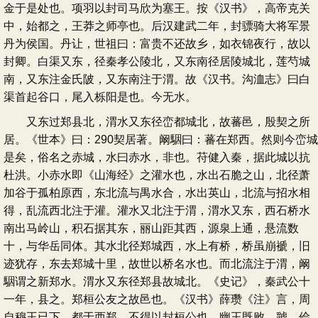
金于是处也。项羽以封司马欣为塞王。按《汉书》，高帝克关
中，始都之，王莽之师亭也。后汉建武二年，封骠骑大将军景
丹为侯国。丹让，世祖曰：富贵不还故乡，如衣锦夜行，故以
封卿。白渠又东，径秦孝公陵北，又东南径居陵城北，莲芍城
南，又东注金氏陂，又东南注于渭。故《汉书。沟洫志》曰白
渠首起谷口，尾入栎阳是也。今无水。
又东过郑县北，渭水又东径峦都城北，故蕃邑，殷契之所
居。《世本》曰：290契居著。阚駰曰：蕃在郑西。然则今峦城
是矣，俗名之赤城，水曰赤水，非也。苻健入秦，据此城以抗
杜洪。小赤水即《山海经》之灌水也，水出石脆之山，北径萧
加谷于孤柏原西，东北流与禺水合，水出英山，北流与招水相
得，乱流西北注于灌。灌水又北注于渭，渭水又东，西石桥水
南出马岭山，积石据其东，丽山距其西，源泉上通，悬流数
十，与华岳同体。其水北径郑城西，水上有桥，桥虽崩褫，旧
迹犹存，东去郑城十里，故世以桥名水也。而北流注于渭，阚
駰谓之新郑水。渭水又东径郑县故城北。《史记》，秦武公十
一年，县之。郑桓公友之故邑也。《汉书》薛瓒《注》言，周
自穆王已下，都于西郑，不得以封桓公也。幽王既败，虢、侩