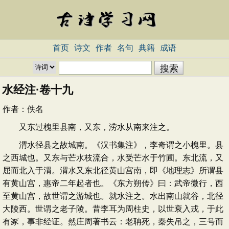
首页
诗文
作者
名句
典籍
成语
水经注·卷十九
作者：
佚名
又东过槐里县南，又东，涝水从南来注之。
渭水径县之故城南。《汉书集注》，李奇谓之小槐里。县
之西城也。又东与芒水枝流合，水受芒水于竹圃。东北流，又
屈而北入于渭。渭水又东北径黄山宫南，即《地理志》所谓县
有黄山宫，惠帝二年起者也。《东方朔传》曰：武帝微行，西
至黄山宫，故世谓之游城也。就水注之。水出南山就谷，北径
大陵西。世谓之老子陵。昔李耳为周柱史，以世衰入戎，于此
有冢，事非经证。然庄周著书云：老聃死，秦失吊之，三号而