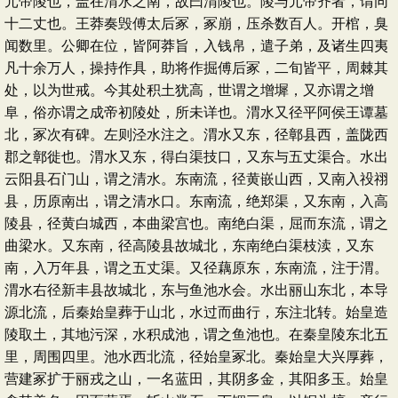
元帝陵也，盖在渭水之南，故曰渭陵也。陵与元帝齐者，谓同
十二丈也。王莽奏毁傅太后冢，冢崩，压杀数百人。开棺，臭
闻数里。公卿在位，皆阿莽旨，入钱帛，遣子弟，及诸生四夷
凡十余万人，操持作具，助将作掘傅后冢，二旬皆平，周棘其
处，以为世戒。今其处积土犹高，世谓之增墀，又亦谓之增
阜，俗亦谓之成帝初陵处，所未详也。渭水又径平阿侯王谭墓
北，冢次有碑。左则泾水注之。渭水又东，径鄣县西，盖陇西
郡之鄣徙也。渭水又东，得白渠技口，又东与五丈渠合。水出
云阳县石门山，谓之清水。东南流，径黄嵌山西，又南入祋祤
县，历原南出，谓之清水口。东南流，绝郑渠，又东南，入高
陵县，径黄白城西，本曲梁宫也。南绝白渠，屈而东流，谓之
曲梁水。又东南，径高陵县故城北，东南绝白渠枝渎，又东
南，入万年县，谓之五丈渠。又径藕原东，东南流，注于渭。
渭水右径新丰县故城北，东与鱼池水会。水出丽山东北，本导
源北流，后秦始皇葬于山北，水过而曲行，东注北转。始皇造
陵取土，其地污深，水积成池，谓之鱼池也。在秦皇陵东北五
里，周围四里。池水西北流，径始皇冢北。秦始皇大兴厚葬，
营建冢扩于丽戎之山，一名蓝田，其阴多金，其阳多玉。始皇