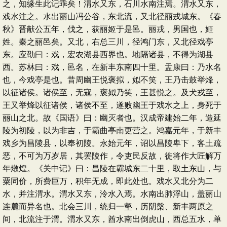
之，知缘生此记乖矣！渭水又东，石川水南注焉。渭水又东，
戏水注之。水出丽山冯公谷，东北流，又北径丽戎城东。《春
秋》晋献公五年，伐之，获丽姬于是邑。丽戎，男国也，姬
姓。秦之丽邑矣。又北，右总三川，径鸿门东，又北径戏亭
东。应劭曰：戏，宏农湖县西界也。地隔诸县，不得为湖县
西。苏林曰：戏，邑名，在新丰东南四十里。盂康曰：乃水名
也，今戏亭是也。昔周幽王悦褒拟，姒不笑，王乃击鼓举烽，
以征诸侯。诸侯至，无寇，褒姒乃笑，王甚悦之。及犬戎至，
王又举烽以征诸侯，诸侯不至，遂败幽王于戏水之上，身死于
丽山之北。故《国语》曰：幽灭者也。汉成帝建始二年，造延
陵为初陵，以为非吉，于霸曲亭南更营之。鸿嘉元年，于新丰
戏乡为昌陵县，以奉初陵。永始元年，诏以昌陵卑下，客土疏
恶，不可为万岁居，其罢陵作，令吏民反故，徙将作大匠解万
年燉煌。《关中记》曰：昌陵在霸城东二十里，取土东山，与
粟同价，所费巨万，积年无成，即此处也。戏水又北分为二
水，并注渭水。渭水又东，泠水入焉。水南出肺浮山，盖丽山
连麓而异名也。北会三川，统归一壑，历阴槃、新丰两原之
间，北流注于渭。渭水又东，酋水南出倒虎山，西总五水，单