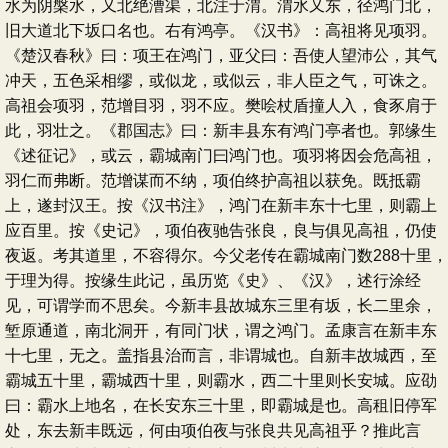
水为阴槃水，又北绝漕渠，北注于渭。渭水又东，径鸿门北，
旧大道北下坂口名也。右有鸿亭。《汉书》：高祖将见项羽。
《楚汉春秋》曰：项王在鸿门，亚父曰：吾使人望沛公，其气
冲天，五色采相缪，或似龙，或似云，非人臣之气，可诛之。
高祖会项羽，范增目羽，羽不应。樊哙杖盾撞人入，食豕肩于
此，羽壮之。《郡国志》曰：新丰县东有鸿门亭者也。郭缘生
《述征记》，或云，霸城南门曰鸿门也。项羽将因会危高祖，
羽仁而弗断。范增谋而不纳，项伯终护高祖以获免。既抵霸
上，遂封汉王。按《汉书注》，鸿门在新丰东十七里，则霸上
应百里。按《史记》，项伯夜驰告张良，良与俱见高祖，仍使
夜返。考其道里，不容得尔。今父老传在霸城南门数288十里，
于理为得。按缘生此记，虽历览《史》、《汉》，述行涂经
见，可谓学而不思矣。今新丰县故城东三里有坂，长二里余，
堑原通道，南北洞开，有同门状，谓之鸿门。孟康言在新丰东
十七里，无之。盖指县治而言，非谓城也。自新丰故城西，至
霸城五十里，霸城西十里，则霸水，西二十里则长安城。应劭
曰：霸水上地名，在长安东三十里，即霸城是也。高租旧停军
处，东去新丰既远，何由项伯夜与张良共见高祖乎？推此言