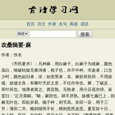
首页
诗文
作者
名句
典籍
成语
农桑辑要·麻
作者：
佚名
《齐民要术》：凡种麻，用白麻子。白麻子为雄麻，颜色
虽白，啮破枯燥无膏润者，秕子也，亦不中种。市籴者，口含
少时，颜色如旧者，佳；如变黑者，哀。麻欲得良田，不用故
墟。故墟太良，有夥叶夭折之患，不任作布也。夥，丁破反，
草叶坏也。地薄者粪之。粪宜熟。无熟者，用小豆底亦得。崔
寔曰：“正月粪畴。”畴，麻田也。耕不厌熟。纵横七遍已上，则
麻无叶也。田欲岁易。抛子种，则节高。良田一亩，用子三
升；薄田二升。概则细而不长，稀则危而皮恶。夏至前十日，