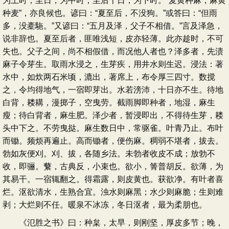
为上时，至日，为中时，至后十日，为下时。“麦黄种麻，麻黄
种麦”，亦良候也。谚曰：“夏至后，不没狗。”或答曰：“但雨
多，没橐駞。”又谚曰：“五月及泽，父子不相借。”言及泽急，
说非辞也。夏至后者，匪唯浅短，皮亦轻薄。此亦趁时，不可
失也。父子之间，尚不相假借，而况他人者也？泽多者，先渍
麻子令芽生。取雨水浸之，生芽疾，用井水则生迟。浸法：著
水中，如炊两石米顷，漉出，著席上，布令厚三四寸。数搅
之，令均得地气，一宿即芽出。水若滂沛，十日亦不生。待地
白背，耧耩，漫掷子，空曳劳。截雨脚即种者，地湿，麻生
瘦；待白背者，麻生肥。泽少者，暂浸即出，不得待生芽，耧
头中下之。不劳曳挞。麻生数日中，常驱雀。叶青乃止。布叶
而锄。频烦再遍止。高而锄者，便伤麻。稠弱不堪者，拔去。
勃如灰便刈。刈、拔，各随乡法。未勃者收皮不成；放勃不
收，即骊。蘩，古典反，小束也。欲小，箐普胡反。欲薄，为
其易干。一宿辄翻之。得霜露，则皮黄也。获欲净。有叶者喜
烂。沤欲清水，生熟合宜。浊水则麻黑；水少则麻脆；生则难
剥；大烂则不任。暖泉不冰冻，冬日沤者，最为柔朋也。
《氾胜之书》曰：种枲，太早，则刚坚，厚皮多节；晚，