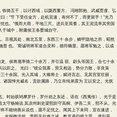
铁骑五千，以讨西域，以陇西董方、 冯翊郭抱、武威贾虔、弘
曰：“节 下受任金方，赴机宜速，有何不了，而更留乎！”光乃
足忧也。”俄而大雨，平地三尺。进兵至焉耆，其王泥流率其旁国
入于城中，附庸侯王各婴城自守。
。旦视其处，南北五里，东西三十 余步，鳞甲隐地之所，昭然
施普 也。’斯诚明将军道合灵和，德符幽显。愿将军勉之，以成
龙、侯将馗率骑二十余万，并引温 宿、尉头等国王，合七十余
以距之。 光曰：“彼众我寡，营又相远，势分力散，非良策
者三十余国。光入其城，大飨将士，赋诗言志。见其宫室壮丽，
。诸国惮光威名，贡款属路，乃立帛纯弟震为 王以安之。光抚
。时始获鸠摩罗什，罗什劝之东还， 语在《西夷传》。光于是
昌太守杨翰说 其凉州刺史梁熙距守高桐、伊吾二关，熙不从。光
，终不能纳善从说也，愿不足忧之。闻其上下未同，宜在速进，
泉。光报檄凉州，责熙无赴难之诚，数其遏归师之罪。 遣彭晃、