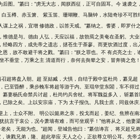
为后图。”纂曰：“虏无大志，闻朕西征，正可自固耳。今 速袭之
玉樽、赤玉箫、 紫玉笛、珊瑚鞭、马脑钟，水陆奇珍不可胜纪
谋上之祸，宜增 修德政，以答天戒。”纂纳之。耆婆，即罗什
惟德是与。德由 人弘，天应以福，故勃焉之美奄在圣躬。大业
，经略四方，成先帝之遗志，拯苍生于荼蓼。而更饮酒过度，出
之恩，故不敢避干将之戮。”纂曰：“朕之罪也。不 有贞亮之士，
子坐不垂堂，万乘之主 清道而行，奈何去舆辇之安，冒奔骑之危
超将盘入朝。超 至姑臧，大惧，自结于殿中监杜尚，纂见超，
酒，已至昏醉，乘步輓车将超等游于内。至琨华堂东閤，车不得过
。纂妻杨氏命禁兵讨超，杜尚约兵舍杖。将军魏益多入， 斩纂首
，已除之矣。上以安宗庙，下为 太子报仇。凡我士庶，同兹休庆
上，士众不附。 明公以懿弟之亲，投戈而起，姜纪、焦辨在南城
，犹抗言于哀公，况今萧墙有难，而可坐观乎！”他将从之，他妻梁
吾老矣，无能为也。”超闻，登城告他曰：“纂信谗言， 将灭超
破家，诛戮兄弟，隆、超此举应 天人之心，正欲尊立明公耳。先帝