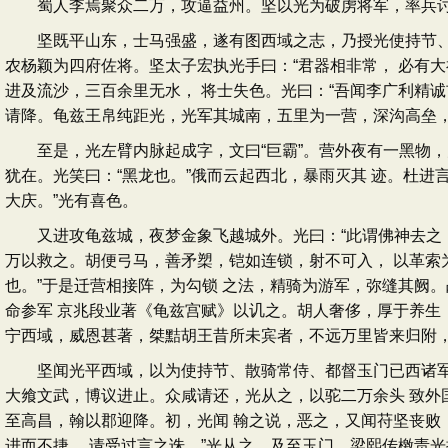
蜀人李焉聚众二万，攻逼益州。坚以光为破虏将军，率兵讨灭
坚既平山东，士马强盛，遂有图西域之志，乃授光使持节、都
农杨颖为四府佐将。坚太子宏执光手曰：“君器相非常， 必有大
进及流沙，三百余里无水， 将士失色。光曰：“吾闻李广利精
请降。龟兹王帛纯距光，光军其城南，五里为一营，深沟高垒
至是，光左臂内脉起成字，文曰“巨霸”。营外夜有一黑物，
犹在。光笑曰：“黑龙也。”俄而云起西北，暴雨灭其 迹。杜进
大庆。”光有喜色。
又进攻龟兹城，夜梦金象飞越城外。光曰：“此谓佛神去之，
万以救之。胡便弓马，善矛槊，铠如连锁，射不可入， 以革索
也。”于是迁营相接阵，为勾锁 之法，精骑为游军，弥缝其阙
命参军 京兆段业著《龟兹宫赋》以讥之。胡人奢侈，厚于养生
宁西域，威恩甚著，桀黠胡王昔所未宾者，不远万里皆来归附，
坚闻光平西域，以为使持节、散骑常侍、都督玉门已西诸军事
大飨文武，博议进止。众咸请还，光从之，以驼二万余头 致外
至高昌，翰以郡迎降。初，光闻 翰之说，恶之，又闻苻坚丧败
进而不捷， 请受过言之诛。”光从之。及至玉门，梁熙传檄责