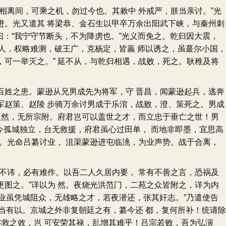
离间，可乘之机，勿过今也。其敕中 外戒严，朕当亲讨。”光
进。光又遣其 将梁恭、金石生以甲卒万余出阳武下峡，与秦州刺
曰：“我宁守节断头，不为降虏也。”光义而免之。乾归因大震，
过人，权略难测，破王广，克杨定，皆羸 师以诱之，虽蕞尔小国，
可一举灭之。” 延不从，与乾归相遇，战败，死之。耿稚及将
姓之患。蒙逊从兄男成先为将军，守 晋昌，闻蒙逊起兵，逃奔
军赵策、赵陵 步骑万余讨男成于乐涫，战败，澄、策死之。男成
嗷然，无所宗附。府君岂可以盖世之才，而立忠于垂亡之世！男
今孤城独立，台无救援，府君虽心过田单， 而地非即墨，宜思高
。光命吕纂讨业， 沮渠蒙逊进屯临洮，为业声势。战于合离，
不讳，必有难作。以吾二人久居内要， 常有不善之言，恐祸及
图之。”详以为 然。夜烧光洪范门，二苑之众皆附之，详为内
“业虽凭城阻众，无雄略之才，若夜潜还，张其奸志。”乃遣使告
其当有以。京城之外非复朝廷之有，纂今还 都，复何所补！统请除
存救之效，岂 可安荣其禄，乱增其难乎！吕宗若败，吾为弘演