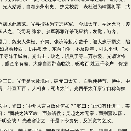
。光入姑臧，自领凉州刺史、 护羌校尉，表杜进为辅国将军、武
颇以此离贰。光寻擢祐为宁远将军、 金城太守。祐次允吾，袭
多从之。飞司马 张象、参军郭雅谋杀飞应祐，发觉，逃奔。
月，魏安人焦松、齐肃、张济等起兵 数千，迎大豫于揟次，陷
如席卷岭西， 厉兵积粟，东向而争，不及期年，可以平也。”大
奚于等阵于城南。光出击，破之，斩奚于等二万余级。光谓诸将
悦，赐金帛有差。大豫自西郡诣临洮，驱略百 姓五千余户，保据
三日。光于是大赦境内，建元曰太安， 自称使持节、侍中、中
贵，斗直五百， 人相食，死者太半。光西平太守康宁自称匈奴
，光曰：“中州人言吾政化何如？” 聪曰：“止知有杜进耳，实
曰： “商鞅之法至峻，而兼诸侯；吴起之术无亲，而荆蛮以霸，
于明公哉！”光改容谢之，于是下令责躬，及崇宽简之政。
兵伺隙，若大驾西行，宁必乘虚出于岭 左。晃、穆未平，康宁