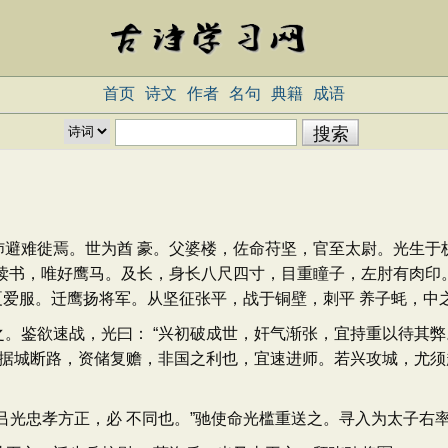
首页
诗文
作者
名句
典籍
成语
难徙焉。世为酋 豪。父婆楼，佐命苻坚，官至太尉。光生于枋
读书，唯好鹰马。及长，身长八尺四寸，目重瞳子，左肘有肉印
夷夏爱服。迁鹰扬将军。从坚征张平，战于铜壁，刺平 养子蚝，中
鉴欲速战，光曰： “兴初破成世，奸气渐张，宜持重以待其弊。
，据城断路，资储复赡，非国之利也，宜速进师。若兴攻城，尤须
光忠孝方正，必 不同也。”驰使命光槛重送之。寻入为太子右