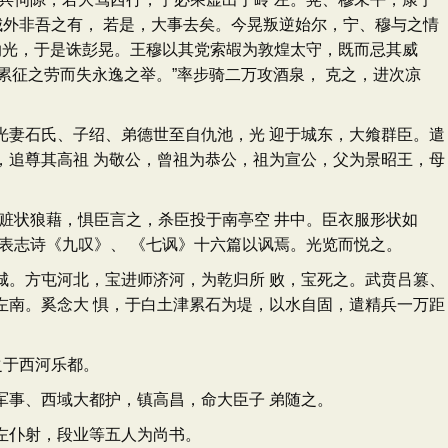
城外非吾之有， 若是，大事去矣。今晃叛逆始尔，宁、穆与之情
纳光，于是诛彭晃。王穆以其党索嘏为敦煌太守，既而忌其威
累征之劳而失永逸之举。”率步骑二万攻酒泉， 克之，进次凉
妻石氏、子绍、弟德世至自仇池，光 迎于城东，大飨群臣。遣
，追尊其高祖 为敬公，曾祖为恭公，祖为宣公，父为景昭王，母
赃状狼藉，惧臣言之，杀臣投于南亭空 井中。臣衣服形状如
表志诗《九叹》、 《七讽》十六篇以讽焉。光览而悦之。
。方屯河北，宝进师济河，为乾归所 败，宝死之。武贲吕篡、
左南。奚念大 惧，于白土津累石为堤，以水自固，遣精兵一万距
之于西河乐都。
事、西域大都护，镇高昌，命大臣子 弟随之。
左仆射，段业等五人为尚书。