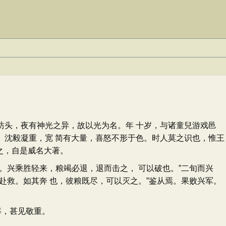
头，夜有神光之异，故以光为名。年 十岁，与诸童兒游戏邑
。沈毅凝重，宽 简有大量，喜怒不形于色。时人莫之识也，惟王
之，自是威名大著。
兴乘胜轻来，粮竭必退，退而击之， 可以破也。”二旬而兴
赴救。如其奔 也，彼粮既尽，可以灭之。”鉴从焉。果败兴军。
率，甚见敬重。