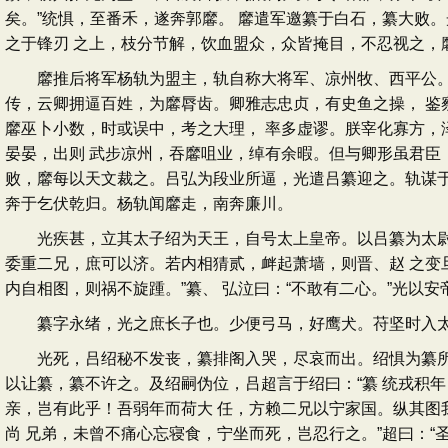
矣。”统惧，至番禾，遂奔郭黁。 黁遣军邀纂于白石，纂大败
之于锋刃 之上，枝分节解，饮血盟众，众皆掩目，不忍视之，
黁推后将军杨轨为盟主，轨自称大将军、凉州牧、西平公。吕
传，云卿拥逼百姓，为黁脣齿。卿雅志忠贞，有史鱼之操， 鉴
黁巫卜小数，时或误中，考之大理， 率多虚谬。朕宰化寡方，
晏晏，出则 武步凉州，吞黁咀业，绰有余暇。但与卿形虽君臣
败，黁每以天文裁之。吕弘为段业所逼，光遣吕纂迎之。轨谋于
奔于乞伏乾归。杨轨闻黁走，南奔廉川。
光疾甚，立其太子绍为天王，自号太上皇帝。以吕纂为太尉，
委重二兄，庶可以济。若内相猜贰，衅起萧墙，则晋、赵 之变
内自相图，则祸不旋踵。”纂、 弘泣曰：“不敢有二心。”光以
纂字永绪，光之庶长子也。少便弓马，好鹰犬。苻坚时入太学
光死，吕绍秘不发丧，纂排阁入哭，尽哀而出。绍惧为纂所害，
以让纂，纂不许之。及绍嗣伪位，吕超言于绍曰：“纂 统戎积
亲，岂有此乎！吾弱年而荷大 任，方赖二兄以宁家国。纵其图我
尚 兄弟，未曾不痛心忘寝食，宁坐而死，岂忍行之。”超曰：“