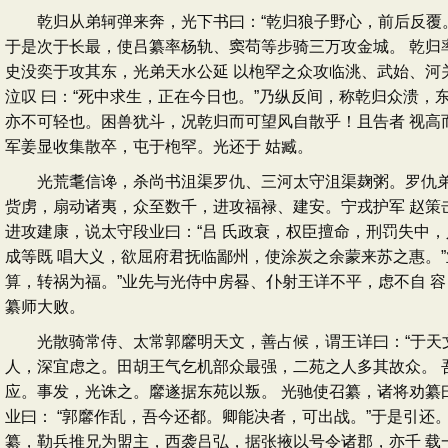
乾归从弟轲弹来奔，光下书曰：“乾归狼子野心，前后反覆。
于是次于长最，使吕纂率杨轨、窦苟等步骑三万攻金城。 乾归
史没奕于攻其东，光弟天水公延 以枹罕之众攻临洮、武始、河
泣叹 曰：“死中求生，正在今日也。”乃纵反间，称乾归众溃，
亦不可轻也。困兽犹斗，况乾归而可望风自散乎！且告者 视高
军姜显收集散卒，屯于枹罕。光还于 姑臧。
光荒耄信谗，杀尚书沮渠罗仇、三河太守沮渠麹粥。罗仇弟子
赀虏，扇动诸夷，众至数千，进攻福禄、建安。宁戎护军 赵策
进攻建康，说太守段业曰：“吕 氏政衰，权臣擅命，刑罚失中
成等既 唱大义，欲屈府君抚临鄙州，使涂炭之余蒙来苏之惠。
算，转祸为福。”业先与光侍中房晷、仆射王详不平，虑不自 
纂师大败。
光散骑常侍、太常郭黁明天文，善占候，谓王详曰：“于天文
人，深宜虑之。田胡王气乞机部众最强，二苑之人多其故众。 
应。事发，光诛之。黁遂据东苑以叛。 光驰使召纂，诸将劝纂曰
业曰： “郭黁作乱，吾今还都。卿能决者，可出战。”于是引还
纂，勒兵推兄为盟主，西袭吕弘，据张掖以号令诸郡，亦千 载