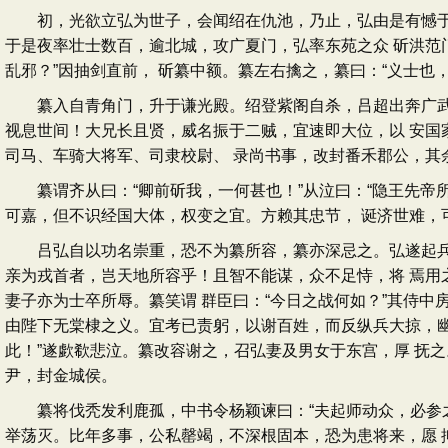
初，光欲立弘为世子，会闻绍在仇池，乃止，弘由是有憾于绍
于是夜率壮士数百，逾北城，攻广夏门，弘率东苑之众 斫洪范门
乱邪？”因抽剑直前， 斫纂中额。纂左右擒之，纂曰：“义士也
纂入自青角门，升于谦光殿。绍登紫阁自杀，吕超出奔广武。
视息世间！大兄长且贤，威名振于二贼，宜速即大位，以 安国
司马、车骑大将军、司隶校尉、 录尚书事，改封番禾郡公，其
纂谓齐从曰：“卿前斫我，一何甚也！”从泣曰：“隐王先帝所
可嘉，但不识经国大体，权变之宜。方赖其忠节， 诞济世难，
吕弘自以功名崇重，恐不为纂所容，纂亦深忌之。弘遂起兵东
亲为戎首者，岂天地所容乎！且智不能谋，众不足恃，将 焉用
妻子亦为士卒所辱。纂笑谓 群臣曰：“今日之战何如？”其侍
由陛下无棠棣之义。宜考已责躬，以谢百姓，而反纵兵大掠，幽
此！”遂歔欷悲泣。纂改容谢之，召弘妻及男女于东宫，厚 抚
尹，封金城侯。
纂将伐秃发利鹿孤，中书令杨颖谏曰：“夫起师动众，必参之
举荡灭。比年多事，公私罄竭，不深根固本，恐为患将来，愿 