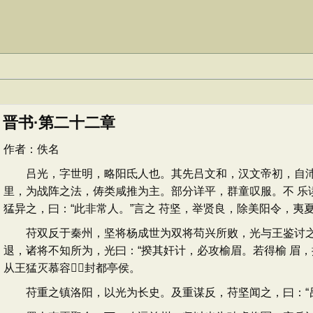
晋书·第二十二章
作者：
佚名
吕光，字世明，略阳氐人也。其先吕文和，汉文帝初，自沛避
里，为战阵之法，俦类咸推为主。部分详平，群童叹服。不 乐
猛异之，曰：“此非常人。”言之 苻坚，举贤良，除美阳令，
苻双反于秦州，坚将杨成世为双将苟兴所败，光与王鉴讨之。
退，诸将不知所为，光曰：“揆其奸计，必攻榆眉。若得榆 眉
从王猛灭慕容，封都亭侯。
苻重之镇洛阳，以光为长史。及重谋反，苻坚闻之，曰：“吕