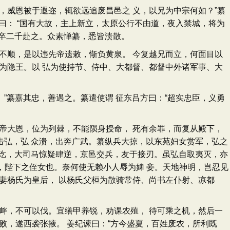
威恩被于遐迩，辄欲远追废昌邑之 义，以兄为中宗何如？”纂
从曰： “国有大故，主上新立，太原公行不由道，夜入禁城，将为
率卒二千赴之。众素惮纂，悉皆溃散。
不顺，是以违先帝遗敕，惭负黄泉。 今复越兄而立，何面目以
为隐王。以 弘为使持节、侍中、大都督、都督中外诸军事、大
”纂嘉其忠，善遇之。纂遣使谓 征东吕方曰：“超实忠臣，义勇
帝大恩，位为列棘，不能陨身授命， 死有余罪，而复从殿下，
击弘，弘 众溃，出奔广武。纂纵兵大掠，以东苑妇女赏军，弘之
甫讫，大司马惊疑肆逆，京邑交兵，友于接刃。虽弘自取夷灭，亦
，陛下之侄女也。奈何使无赖小人辱为婢 妾。天地神明，岂忍见
妻杨氏为皇后， 以杨氏父桓为散骑常侍、尚书左仆射、凉都
衅，不可以伐。宜缮甲养锐，劝课农殖， 待可乘之机，然后一
败，遂西袭张掖。 姜纪谏曰：“方今盛夏，百姓废农，所利既