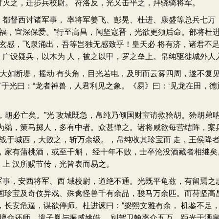
之，迁步兵校尉。 苻洛反，光又击平之，拜骁骑将军。
督西讨诸军事， 率将军姜飞、彭晃、杜进、康盛等总兵七万，
福，宜深保爱。”行至高昌，闻坚寇晋，光欲更须后命。部将杜进
诚玄感，飞泉涌出，吾等岂独无感致乎！皇天必 将有济，诸君不
，广设疑兵，以木为 人，被之以甲，罗之垒上。帛纯驱徙城外人
大如断堤，摇动 有头角，目光若电，及明而云雾四周，遂不复见
言于光曰：“龙者神兽，人君利见之象。《易》曰：‘见龙在田，德
胡必亡矣。”光 攻城既急，帛纯乃倾国财宝请救狯胡。狯胡弟呐
为羂，策马掷人，多有中者。众甚惮之。诸将咸欲每营结阵，案兵
。战于城西，大败之，斩万余级。，帛纯收其珍宝而 走，王侯降
，家有蒲桃酒，或至千斛， 经十年不败，士卒沦没酒藏者相继矣
上 汉所赐节传，光皆表而易之。
，安西将军、西 域校尉，道绝不通。光既平龟兹，有留焉之志
国珍宝及奇伎异戏、殊禽怪兽千有余品，骏马万余匹。而苻坚高
，长安危逼，谋欲停师。杜进谏曰：“梁熙文雅有余， 机鉴不足
光擅命还师，遣子胤与振威姚皓、 别驾卫翰率众五万，距光于洒