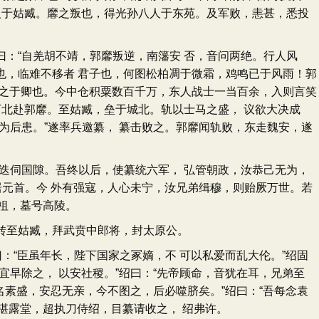
入于姑臧。黁之叛也，得光孙八人于东苑。及军败，恚甚，悉投
：“自羌胡不靖，郭黁叛逆，南籓安 否，音问两绝。行人风
也，临难不移者 君子也，何图松柏凋于微霜，鸡鸣已于风雨！郭
望之于卿也。今中仓积粟数百千万，东人战士一当百余，入则言笑
万北赴郭黁。至姑臧，垒于城北。轨以士马之盛， 议欲大决成
为后患。”遂率兵邀纂， 纂击败之。郭黁闻轨败，东走魏安，遂
迭伺国隙。吾终以后，使纂统六军， 弘管朝政，汝恭己无为，
居元首。今 外有强寇，人心未宁，汝兄弟缉穆，则贻厥万世。若
太祖，墓号高陵。
转至姑臧，拜武贲中郎将，封太原公。
“臣虽年长，陛下国家之冢嫡，不 可以私爱而乱大伦。”绍固
早除之， 以安社稷。”绍曰：“先帝顾命，音犹在耳，兄弟至
名素盛，安忍无亲，今不图之，后必噬脐矣。”绍曰：“吾每念袁
于湛露堂，超执刀侍绍，目纂请收之， 绍弗许。