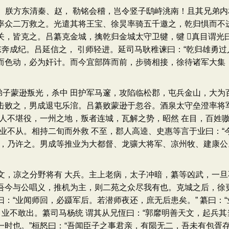
朕方东清秦、赵， 勒铭会稽，岂令竖子鸱峙洮南！且其兄弟内相
率众二万救之。光遣其将王宝、徐炅率骑五千邀之，乾归惧而不
关，皆克之。吕纂克金城，擒乾归金城太守卫犍，犍 真目谓光
东奔成纪。吕延信之， 引师轻进。延司马耿稚谏曰：“乾归雄勇
而色动，必为奸计。而今宜部阵而前，步骑相接，徐待诸军大集，
蒙逊叛光，杀中 田护军马邃，攻陷临松郡，屯兵金山，大为百
击败之，男成退屯乐涫。吕纂败蒙逊于忽谷。酒泉太守垒澄率将
，人不堪役，一州之地，叛者连城，瓦解之势，昭然 在目，百姓
”业不从。相持二旬而外救 不至，郡人高逵、史惠等言于业曰：“
容，乃许之。男成等推业为大都督、龙骧大将军、凉州牧、建康公
，凉之分野将有 大兵。主上老病，太子冲暗，纂等凶武，一旦
吾今与公唱义，推机为主，则二苑之众尽我有也。克城之后，徐更
：“业闻师回，必蹑军后。若潜师夜还，庶无后患矣。” 纂曰：
。业不敢出。纂司马杨统 谓其从兄恆曰：“郭黁明善天文，起兵
一时也。”桓怒曰：“吾闻臣子之事君亲，有陨无二，吾未有包胥