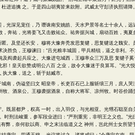
杜进追擒 之。于是四山胡夷皆来款附。武威太守彭济执熙请降
光深见宠任，乃 谮诛南安姚皓、天水尹景等名士十余人，远近
败，奔祐，光将姜飞又击败祐众。祐奔据兴城，扇动百姓，夷夏
。及坚还长安， 穆将大豫奔秃发思复犍，思复犍送之魏安。是
求决胜负，王穆谏曰：“吕光粮丰城固，甲兵精锐，逼之非利。不
纯及阎袭起兵应之。大豫进屯城西，王穆率众三万及思 复犍子
及此邪！皇天欲赞成明公八百 之业，故令大豫迷于良算耳。”光大
 执大豫，送之，斩于姑臧市。
南，伪谥坚曰文 昭皇帝，长吏百石已上服斩缞三月，庶人哭泣
州牧、酒泉公。王穆袭据酒泉，自称大将军、凉州牧。时谷价踊
居都尹，权高 一时，出入羽仪，与光相亚。光甥石聪至自关中
。时刑法峻重，参军段业进曰：“严刑重宪，非明王之义也。”光
犹惧有弊，奈何欲以商、申之末法临道义之 神州，岂此州士女所望
康宁，四通王穆， 光议将讨之，诸将咸曰：“今康宁在南，阻