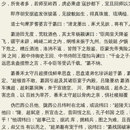
少，所丧者多，若师至岭西，虏必乘虚 寇抄都下，宜且回师以
即序胡安据盗发张骏墓，见骏貌如生，得真珠簏、琉璃榼、白
道士句摩罗耆婆言于纂曰：“潜龙屡出，豕犬见妖，将有下人
纂游田无度，荒耽酒色，其太常杨颖谏曰：“臣闻皇天降鉴，
飞，疆宇未辟，崎岖二岭之内，纲维未振于九州。当兢兢 夕惕
下危之。糟丘酒池，洛汭不返， 皆陛下之殷鉴。臣蒙先帝夷险
涧 之间，殿中侍御史王回、中书侍郎王儒扣马谏曰：“千金之
远思袁盎揽辔之言，不令臣等受讥千载。”纂不纳。
纂番禾太守吕超擅伐鲜卑思盘，思盘遣弟乞珍诉超于纂，纂召
定。”超顿首不敢。纂因引超及其诸臣宴于内殿。吕隆屡劝 纂
车擒超，超刺纂洞胸，奔于宣德堂。 川、腾与超格战，超杀之
害忠良，以 百姓为草芥。番禾太守超以骨肉之亲，惧社稷颠覆
伪巴西公吕他、陇西公吕纬时在北城，或说纬曰：“超陵天逆
他曰：“隆、超弑逆，所宜击之。昔田恆之乱，孔子邻国 之臣
乎！”他谓纬曰：“超事已立，据武 库，拥精兵，图之为难。且
义，叔父当 有以亮之。”超弟邈有宠于纬，说纬曰：“纂残国