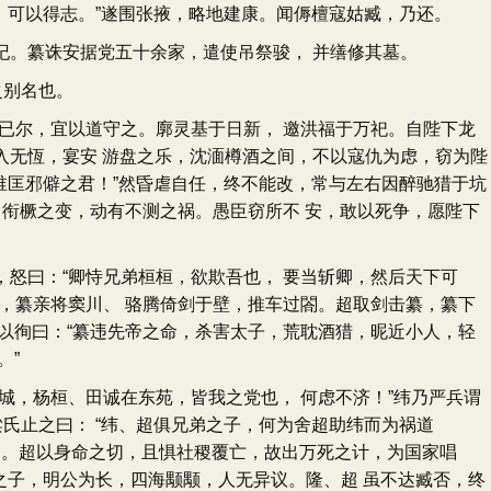
，可以得志。”遂围张掖，略地建康。闻傉檀寇姑臧，乃还。
。纂诛安据党五十余家，遣使吊祭骏， 并缮修其墓。
之别名也。
已尔，宜以道守之。廓灵基于日新， 邀洪福于万祀。自陛下龙
入无恆，宴安 游盘之乐，沈湎樽酒之间，不以寇仇为虑，窃为陛
谁匡邪僻之君！”然昏虐自任，终不能改，常与左右因醉驰猎于坑
！衔橛之变，动有不测之祸。愚臣窃所不 安，敢以死争，愿陛下
怒曰：“卿恃兄弟桓桓，欲欺吾也， 要当斩卿，然后天下可
，纂亲将窦川、 骆腾倚剑于壁，推车过閤。超取剑击纂，纂下
以徇曰：“纂违先帝之命，杀害太子，荒耽酒猎，昵近小人，轻
。”
，杨桓、田诚在东苑，皆我之党也， 何虑不济！”纬乃严兵谓
氏止之曰： “纬、超俱兄弟之子，何为舍超助纬而为祸道
兄弟。超以身命之切，且惧社稷覆亡，故出万死之计，为国家唱
之子，明公为长，四海颙颙，人无异议。隆、超 虽不达臧否，终