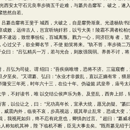
。光西安太守石元良率步骑五千赴难，与纂共击黁军， 破之，遂
黁悠然自若。
纂击黁将王斐于 城西，大破之，自是黁势渐衰。光遗杨轨书曰
察成败，远侔古人，岂宜听纳奸邪，以亏大美！陵霜不凋者松柏
泽不逮远，致世事纷纭，百城离叛。戮力一心，同济巨海 者，
，心过父子，欲全卿名节，不使 贻笑将来。”轨不答，率步骑二
众曰： “吕弘精兵一万，若与光合，则敌强我弱。养兽不讨，将
吕弘为司徒。谓 绍曰：“吾疾病唯增，恐将不济。三寇窥窬，
旦夕至矣。”又谓纂、弘曰：“永业才非拨乱，直以正嫡有常，猥
安帝隆安三年死，时年六十三，在位十年。伪谥懿 武皇帝，庙号
，不好读书，唯 以交结公侯声乐为务。及坚乱，西奔上邽，
以位让之，曰： “兄功高年长，宜承大统，愿兄勿疑。”纂曰：
年，威震内外，临丧不哀，步高视远，观其举止乱常，恐成大变，宜
，我视死如归，终不忍有此意也，卿惧勿过言。” 超曰：“纂威
圣人称知机其神，陛 下临机不断，臣见大事去矣。”既而纂见绍