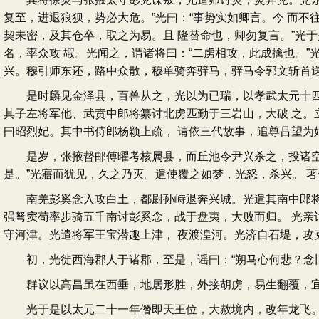
复至，进退狼狈，势必大危。”光曰：“事势实如卿言。今 而
契未密，及其仓卒，取之为易。且 隆替命也，卿勿复言。”光
名，率众攻 嘏。光闻之，谓诸将曰：“二虏相攻，此成擒也。”
兴。穆引师东还，路中众散，穆单骑奔骍马，骍马令郭文斩首
是时麟见金泽县，百兽从之，光以为已瑞，以孝武太元十四年
其子左将军他、武贲中郎将纂讨北虏匹勤于三岩山，大破 之。
曰昭烈妃。其中书侍郎杨颖上疏， 请依三代故事，追尊吕望为
是岁，张掖督邮傅曜考核属县，而丘池令尹兴杀之，投诸空井
是。”光寤而犹见，久之乃灭。遣使覆之如梦，光怒，杀兴。 
南羌彭奚念入攻白土，都尉孙峙退奔兴城。光遣其南中郎将吕
强弩窦苟率步骑五千南讨彭奚念，战于盘夷，大败而归。 光亲
守河津。光遣将军王宝潜趣上津， 夜渡湟河。光济自石堤，攻
初，光徙西海郡人于诸郡，至是，谣曰：“朔马心何悲？念旧
群议以高昌虽在西垂，地居形胜，外接胡虏，易生翻覆，宜遣
光于是以太元二十一年僭即天王位，大赦境内，改年龙飞。立