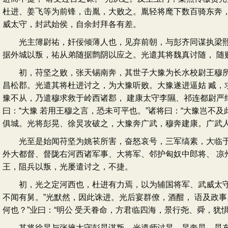
杜进、姜飞等为前锋，击胤，大败之。胤轻将麾下数百骑东奔，
威太守，封武始侯，自余封拜各有差。
光主簿尉祐，奸佞倾薄人也，见弃前朝，与彭齐同谋执梁熙，
据外城以叛，祐从弟随据鹯阴以应之。光遣其将魏真讨随， 随
初，苻坚之败，张天锡南奔，其世子大豫为长水校尉王穆所匿
昌松郡。光遣其将杜进讨之，为大豫听败。大豫遂进逼姑 臧，
豫不从，乃遣穆求救于岭西诸郡， 建康太守李隰、祁连都尉严
曰：“大豫 若用王穆之言，恐未可平也。”诸将曰：“大豫岂不
俱城。光将彭晃、徐炅攻破之，大豫奔广武，穆奔建康。广武人
光至是始闻苻坚为姚苌所害，奋怒哀号，三军缟素，大临于城
外大都督、督陇右河西诸军事、大将军、邻护匈奴中郎将、 凉
王，阻兵以叛，光屡遣讨之，不捷。
初，光之定河西也，杜进有力焉，以为辅国将军、武威太守。既
不闻有舅。”光默然，因此诛进。光后宴群僚，酒酣， 语及政事
何也？”业曰：“明公 受天眷命，方君临四海，景行尧、舜，
其将徐炅与张掖太守彭晃谋叛，光遣师讨炅，炅奔晃。晃东结