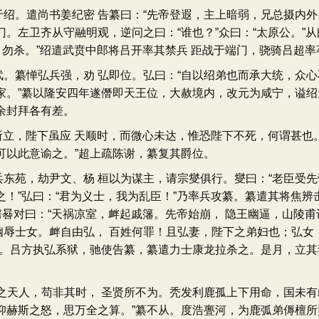
。遣尚书姜纪密 告纂曰：“先帝登遐，主上暗弱，兄总摄内外，
。左卫齐从守融明观，逆问之曰：“谁也？”众曰：“太原公。”
，勿杀。”绍遣武贲中郎将吕开率其禁兵 距战于端门，骁骑吕超
纂惮弘兵强，劝 弘即位。弘曰：“自以绍弟也而承大统，众心
家。”纂以隆安四年遂僭即天王位，大赦境内，改元为咸宁，谥绍
余封拜各有差。
立，陛下虽应 天顺时，而微心未达，惟恐陛下不死，何谓甚也。
可以此意谕之。”超上疏陈谢，纂复其爵位。
苑，劫尹文、杨 桓以为谋主，请宗燮俱行。燮曰：“老臣受先
之！”弘曰：“君为义士，我为乱臣！”乃率兵攻纂。纂遣其将焦辨
中房晷对曰：“天祸凉室，衅起戚籓。先帝始崩， 隐王幽逼，山陵
辱士女。衅自由弘， 百姓何罪！且弘妻，陛下之弟妇也；弘女
之。吕方执弘系狱，驰使告纂，纂遣力士康龙拉杀之。是月，立其
天人，苟非其时， 圣贤所不为。秃发利鹿孤上下用命，国未有
抑赫斯之怒，思万全之算。”纂不从。度浩亹河，为鹿弧弟傉檀所