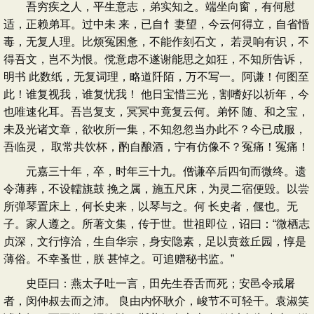
吾穷疾之人，平生意志，弟实知之。端坐向窗，有何慰
适，正赖弟耳。过中未 来，已自忄妻望，今云何得立，自省惛
毒，无复人理。比烦冤困惫，不能作刻石文， 若灵响有识，不
得吾文，岂不为恨。傥意虑不遂谢能思之如狂，不知所告诉，
明书 此数纸，无复词理，略道阡陌，万不写一。阿谦！何图至
此！谁复视我，谁复忧我！ 他日宝惜三光，割嗜好以祈年，今
也唯速化耳。吾岂复支，冥冥中竟复云何。弟怀 随、和之宝，
未及光诸文章，欲收所一集，不知忽忽当办此不？今已成服，
吾临灵， 取常共饮杯，酌自酿酒，宁有仿像不？冤痛！冤痛！
元嘉三十年，卒，时年三十九。僧谦卒后四旬而微终。遗
令薄葬，不设轜旐鼓 挽之属，施五尺床，为灵二宿便毁。以尝
所弹琴置床上，何长史来，以琴与之。何 长史者，偃也。无
子。家人遵之。所著文集，传于世。世祖即位，诏曰：“微栖志
贞深，文行惇洽，生自华宗，身安隐素，足以贲兹丘园，惇是
薄俗。不幸蚤世，朕 甚悼之。可追赠秘书监。”
史臣曰：燕太子吐一言，田先生吞舌而死；安邑令戒屠
者，闵仲叔去而之沛。 良由内怀耿介，峻节不可轻干。袁淑笑