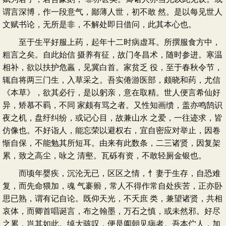
谓言深博，作一段意气，鄙薄人世，初不敢 然。是以每见世人
文赋书论，无所是非，不解处即日借问，此其本心也。
至于生平好服上药，起年十二时病虚耳。所撰服食方中，
粗言之矣。自此始信 摄养有征，故门冬昌术，随时参进。寒温
相补，欲以扶护危羸，见冀白首。家贫乏 役，至于春秋令节，
辄自将两三门生，入草采之。吾实倦游医部，颇晓和药，尤信
《本草》，欲其必行，是以躬亲，意在取精。世人便言希仙好
异，矫慕不羁，不同 家颇有骂之者。又性知画缋，盖亦鸣鹄识
夜之机，盘纡纠纷，或记心目，故兼山水 之爱，一往迹求，皆
仿像也。不好诣人，能忘荣以避权右，宜自密应对举止，因卷
惭自保，不能勉其所短耳。由来有此数条，二三诸贤，因复架
累，致之高尘，咏之 清壑。瓦砾有资，不敢轻厕金银也。
而顷年婴疾，沉沦无已，区区之情，忄妻于生存，自恐难
复，而先命猥加，魂 气褰籞，常人不得作常自处疾苦，正亦卧
思已熟，谓有记自论。既仰天光，不夭庶 类，兼望诸贤，共相
哀体，而卿首唱诞言，布之翰墨，万石之慎，或未然邪。好尽
之累，岂其如此。绰大骇叹，便是阖朝见病者。吾本伫人，加