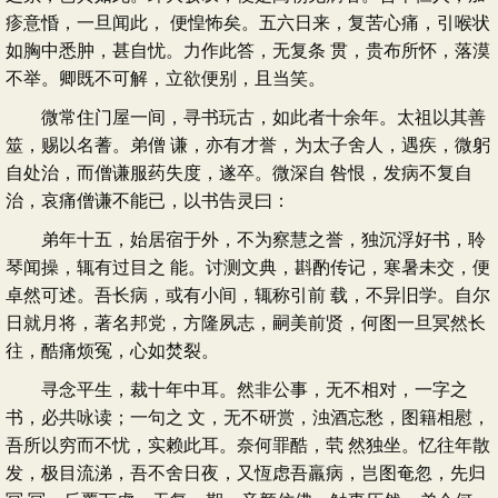
疹意惛，一旦闻此， 便惶怖矣。五六日来，复苦心痛，引喉状
如胸中悉肿，甚自忧。力作此答，无复条 贯，贵布所怀，落漠
不举。卿既不可解，立欲便别，且当笑。
微常住门屋一间，寻书玩古，如此者十余年。太祖以其善
筮，赐以名蓍。弟僧 谦，亦有才誉，为太子舍人，遇疾，微躬
自处治，而僧谦服药失度，遂卒。微深自 咎恨，发病不复自
治，哀痛僧谦不能已，以书告灵曰：
弟年十五，始居宿于外，不为察慧之誉，独沉浮好书，聆
琴闻操，辄有过目之 能。讨测文典，斟酌传记，寒暑未交，便
卓然可述。吾长病，或有小间，辄称引前 载，不异旧学。自尔
日就月将，著名邦党，方隆夙志，嗣美前贤，何图一旦冥然长
往，酷痛烦冤，心如焚裂。
寻念平生，裁十年中耳。然非公事，无不相对，一字之
书，必共咏读；一句之 文，无不研赏，浊酒忘愁，图籍相慰，
吾所以穷而不忧，实赖此耳。奈何罪酷，茕 然独坐。忆往年散
发，极目流涕，吾不舍日夜，又恆虑吾羸病，岂图奄忽，先归