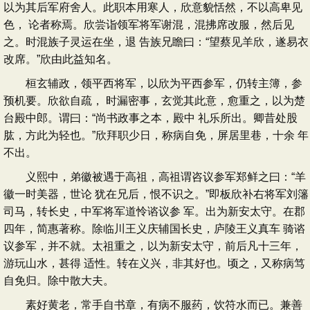
以为其后军府舍人。此职本用寒人，欣意貌恬然，不以高卑见
色， 论者称焉。欣尝诣领军将军谢混，混拂席改服，然后见
之。时混族子灵运在坐，退 告族兄瞻曰：“望蔡见羊欣，遂易衣
改席。”欣由此益知名。
桓玄辅政，领平西将军，以欣为平西参军，仍转主簿，参
预机要。欣欲自疏， 时漏密事，玄觉其此意，愈重之，以为楚
台殿中郎。谓曰：“尚书政事之本，殿中 礼乐所出。卿昔处股
肱，方此为轻也。”欣拜职少日，称病自免，屏居里巷，十余 年
不出。
义熙中，弟徽被遇于高祖，高祖谓咨议参军郑鲜之曰：“羊
徽一时美器，世论 犹在兄后，恨不识之。”即板欣补右将军刘籓
司马，转长史，中军将军道怜谘议参 军。出为新安太守。在郡
四年，简惠著称。除临川王义庆辅国长史，庐陵王义真车 骑谘
议参军，并不就。太祖重之，以为新安太守，前后凡十三年，
游玩山水，甚得 适性。转在义兴，非其好也。顷之，又称病笃
自免归。除中散大夫。
素好黄老，常手自书章，有病不服药，饮符水而已。兼善