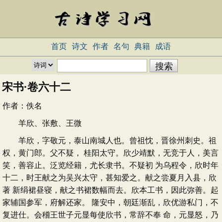
首页
诗文
作者
名句
典籍
成语
宋书·卷六十二
作者：
佚名
羊欣、张敷、王微
羊欣，字敬元，泰山南城人也。曾祖忱，晋徐州刺史。祖
权，黄门郎。父不疑， 桂阳太守。欣少靖默，无竞于人，美言
笑，善容止。泛览经籍，尤长隶书。不疑初 为乌程令，欣时年
十二，时王献之为吴兴太守，甚知爱之。献之尝夏月入县，欣
著 新绢裙昼寝，献之书裙数幅而去。欣本工书，因此弥善。起
家辅国参军，府解还家。 隆安中，朝廷渐乱，欣优游私门，不
复进仕。会稽王世子元显每使欣书，常辞不奉 命，元显怒，乃