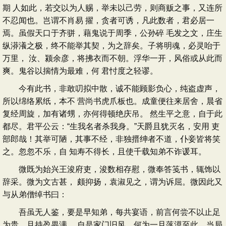
期 人如此，若交以为人赐，举未以己劳，则商贩之事，又连所
不忍闻也。岂谓不肖易 擢，贪者可诱，凡此数者，君必居一
焉。虽假天口于齐骈，藉鬼说于周季，公孙碎 毛发之文，庄生
纵漭瀁之极，终不能举其契，为之辞矣。子将明魂，必灵咍于
万里， 汝、颍余彦，将拂衣而不朝。浮华一开，风俗或从此而
爽。鬼谷以揣情为最难，何 君忖度之轻谬。
今有此书，非敢叨拟中散，诚不能顾影负心，纯盗虚声，
所以绵络累纸，本不 营尚书虎爪板也。成童便往来居舍，晨省
复经周旋，加有诸甥，亦何得顿绝庆吊。 然生平之意，自于此
都尽。君平公云：“生我名者杀我身。”天爵且犹灭名，安用 吏
部郎哉！其举可陋，其事不经，非独搢绅者不道，仆妾皆将笑
之。忽忽不乐，自 知寿不得长，且使千载知弟不诈谖耳。
微既为始兴王浚府吏，浚数相存慰，微奉答笺书，辄饰以
辞采。微为文古甚， 颇抑扬，袁淑见之，谓为诉屈。微因此又
与从弟僧绰书曰：
吾虽无人鉴，要是早知弟，每共宴语，前言何尝不以止足
为贵。且持盈畏满， 自是家门旧风，何为一旦落漠至此，当局