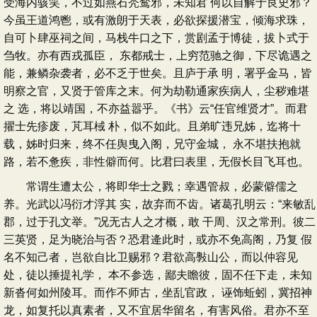
受海内骇笑，不过如燕石秃鹙邪，未知君 何以自解于良史邪？
今虽王道鸿鬯，或有激朗于天表，必欲探援潜宝，倾海求珠，
自可卜肆巫祠之间，马栈牛口之下，赏剧孟于博徒，拔卜式于
刍牧。亦有西戎孤臣， 东都戒士，上穷范驰之御，下尽诡遇之
能，兼鳞杂袭者，必不乏于世矣。且庐于承 明，署乎金马，皆
明察之官，又贤于管库之末。何为劫勒通家疾病人，尘秽难堪
之 选，将以靖国，不亦益嚣乎。《书》云“任官维贤才”。而君
擢士先疹废，芃耳棫 朴，似不如此。且弟旷违兄姊，迄将十
载，姊时归来，终不任舆曳入阁，兄守金城， 永不堪扶抱就
路，若不惫疾，非性僻而何。比君曰表里，无假长目飞耳也。
常谓生遭太公，将即华士之戮；幸遇管叔，必蒙僻儒之
养。光武以冯衍才浮其 实，故弃而不齿。诸葛孔明云：“来敏乱
郡，过于孔文举。”况无古人之才概，敢 干周、汉之常刑。彼二
三英贤，足为晓治与否？恐君逄此时，或亦不免高阁，乃复 假
名不知己者，岂欲自比卫赐邪？君欲高斅山公，而以仲容见
处，徒以捶提礼学， 本不参选，鄙夫瞻彼，固不任下走，未知
新沓何如州陵耳。而作不师古，坐乱官政， 诬饰蚯蚓，冀招神
龙，如复托以真素者，又不宜居华留名，有害风俗。君亦不至