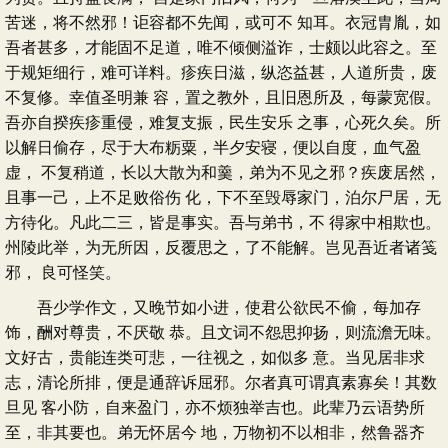
苦迷，将不然邪！讵容都不先闻，或可不 知耳。衣冠胄胤，如
吾者甚多，才能固不足道，唯不倾侧溢诈，士颇以此容之。至
于规矩细行，难可详料。疹疾日滋，纵恣益甚，人道所贵，废
不复修。幸值圣明兼 容，置之教外，且旧恩所及，每蒙宽假。
吾亦自揆疾疹重侵，难复支振，民生安乐 之事，心死久矣。所
以解日偷存，尽于大布粝粟，半夕安寝，便以自度，血气盈
虚， 不复稍道，长以大散为和羹，弟为不见之邪？疾废居然，
且事一己，上不足败俗伤 化，下不至毁辱家门，泊尔尸居，无
方待化。凡此二三，皆是事实。吾与弟书，不 得家中相欺也。
州陵此举，为无所因，反覆思之，了不能解。岂见吾近者诸笺
邪， 良可怪笑。
吾少学作文，又晚节如小进，使君公欲民不偷，每加存
饰，酬对尊贵，不厌敬 恭。且文词不怨思抑扬，则流澹无味。
文好古，贵能连类可悲，一往视之，如似多 意。当见居非求
志，清论所排，便是通辞诉屈邪。尔者真可谓真素寡矣！其数
旦见 客小防，自来盈门，亦不烦独举吉也。此辈乃云语势所
至，非其要也。弟无怀居今 地，万物初不以相非，然鲁器齐