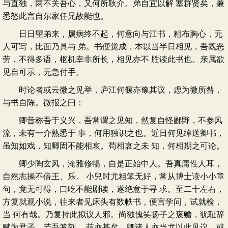
与直独，两不关吾心，又何所耿介。弟自宜以解 塞群贤矣，兼
悉怒此言自尔家任兄故能也。
日日望弟来，属病终不起，何意向与江书，粗布胸心，无
人可写，比面乃具与 弟。书便觉成，本以当半日相见，吾既恶
劳，不得多语，枢机幸非所长，相见亦不 胜读此书也。亲属欲
见自可示，无急付手。
时论者或云微之见举，庐江何偃亦豫其议，虑为微所咎，
与书自陈。微报之曰：
卿昔称吾于义兴，吾常谓之见知，然复自怪鄙野，不参风
流，未有一介熟悉于 事，何用独识之也。近日何见绰送卿书，
虽知如戏，知卿固不能相哀。苟相哀之未 知，何相期之可论。
卿少陶玄风，淹雅修暢，自是正始中人。吾真庸性人耳，
自然志操不倍王、乐。 小兒时尤粗笨无好，常从博士读小小章
句，竟无可得，口吃不能剧读，遂绝意于寻 求。至二十左右，
方复就观小说，往来者见床头有数帙书，便言学问，试就检，
当 何有哉。乃复持此拟议人邪。尚独愧笑扬子之褒赡，犹耻辞
赋为君子，若吾篆刻， 菲亦甚矣。卿诸人亦当尤以此见议。或