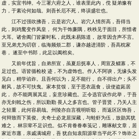
虚，实宜书绅。今三署六府之人，谁表里此内，傥 疑弟豫有
力，于素论何如哉。则吾长厄不死，终误盛壮也。
江不过强吹拂吾，云是岩穴人。岩穴人情所高，吾得当
此，则鸡鹜变作凤皇， 何为干饰廉隅，秩秩见于面目，所惜者
大耳。诸舍阖门皆蒙时私，此既未易陈道， 故常因含声不言。
至兄弟尤为叨窃，临海频烦二郡，谦亦越进清阶，吾高枕家
巷， 遂至中书郎，此足以阖棺矣。
又前年优旨，自弟所宣，虽夏后抚辜人，周宣及鳏寡，不
足过也。语皆循检校 迹，不为虚饰也。作人不阿谀，无缘头发
见白，稍学谄诈。且吾何以为，足不能行， 自不得出户；头不
耐风，故不可扶曳。家本贫馁，至于恶衣蔬食，设使盗跖居
此， 亦不能两展其足，妄意珍藏也。正令选官设作此举，于吾
亦无剑戟之伤，所以勤勤 畏人之多言也。管子晋贤，乃关人主
之轻重，此何容易哉。州陵亦自言视明听聪， 而返区区饰吾，
何辩致而下英俊。夫奇士必龙居深藏，与蛙虾为伍，放勋其犹
难之， 林宗辈不足识也。似不肯眷眷奉笺记，雕琢献文章，居
家近市廛，亲戚满城府，吾 犹自知袁阳源辈当平此不？饰诈之