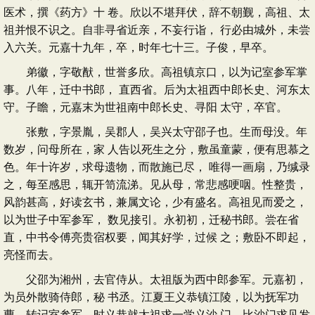
医术，撰《药方》十 卷。欣以不堪拜伏，辞不朝觐，高祖、太
祖并恨不识之。自非寻省近亲，不妄行诣， 行必由城外，未尝
入六关。元嘉十九年，卒，时年七十三。子俊，早卒。
弟徽，字敬猷，世誉多欣。高祖镇京口，以为记室参军掌
事。八年，迁中书郎， 直西省。后为太祖西中郎长史、河东太
守。子瞻，元嘉末为世祖南中郎长史、寻阳 太守，卒官。
张敷，字景胤，吴郡人，吴兴太守邵子也。生而母没。年
数岁，问母所在，家 人告以死生之分，敷虽童蒙，便有思慕之
色。年十许岁，求母遗物，而散施已尽， 唯得一画扇，乃缄录
之，每至感思，辄开笥流涕。见从母，常悲感哽咽。性整贵，
风韵甚高，好读玄书，兼属文论，少有盛名。高祖见而爱之，
以为世子中军参军， 数见接引。永初初，迁秘书郎。尝在省
直，中书令傅亮贵宿权要，闻其好学，过候 之；敷卧不即起，
亮怪而去。
父邵为湘州，去官侍从。太祖版为西中郎参军。元嘉初，
为员外散骑侍郎，秘 书丞。江夏王义恭镇江陵，以为抚军功
曹，转记室参军。时义恭就太祖求一学义沙 门，比沙门求见发