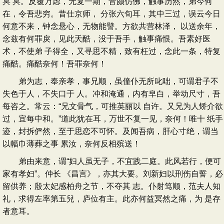
冥 冥。反覆万虑，无复一期，音颜仿佛，触事历然，弟今何
在，令吾悲穷。昔仕京师， 分张六旬耳，其中三过，误云今日
何意不来，钟念悬心，无物能譬。方欲共营林泽， 以送余年，
念兹有何罪戾，见此夭酷，没于吾手，触事痛恨。吾素好医
术，不使弟 子得全，又寻思不精，致有枉过，念此一条，特复
痛酷。痛酷奈何！吾罪奈何！
弟为志，奉亲孝，事兄顺，虽僮仆无所叱咄，可谓君子不
失色于人，不失口于 人。冲和淹通，内有皁白，举动尺寸，吾
每咨之。常云：“兄文骨气，可推英丽以 自许。又兄为人矫介欲
过，宜每中和。”道此犹在耳，万世不复一见，奈何！唯十 纸手
迹，封拆俨然，至于思恋不可怀。及闻吾病，肝心寸绝，谓当
以幅巾薄葬之事 累汝，奈何反相殡送！
弟由来意，谓“妇人虽无子，不宜践二庭。此风若行，便可
家有孝妇”。仲长 《昌言》，亦其大要。刘新妇以刑伤自誓，必
留供养；殷太妃感柏舟之节，不夺其 志。仆射笃顺，范夫人知
礼，求得左率第五兒，庐位有主。此亦何益冥然之痛，为 是存
者意耳。