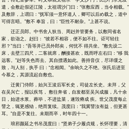
遣，会敷赴假还江陵，太祖谓沙门曰：“张敷应西，当令相载。”
及敷辞，上谓曰：“抚军须一意怀道人，卿可以后め载之，道中
可得言晤。”敷不 奉旨，曰：“臣性不耐杂。”上甚不说。
迁正员郎。中书舍人狄当、周赳并管要务，以敷同省名
家，欲诣之。赳曰： “彼若不相容，便不如不往。讵可轻往
邪？”当曰：“吾等并已员外郎矣，何忧不 得共坐。”敷先设二
床，去壁三四尺，二客就席，酬接甚欢，既而呼左右曰：“移 我
远客。”赳等失色而去。其自摽遇如此。善持音仪，尽详缓之
致，与人别，执手 曰：“念相闻。”余响久之不绝。张氏后进至
今慕之，其源流起自敷也。
迁黄门侍郎，始兴王浚后军长史，司徒左长史。未拜，父
在吴兴亡，报以疾笃， 敷往奔省，自发都至吴兴成服，凡十余
日，始进水浆。葬毕，不进盐菜，遂毁瘠成 疾。世父茂度每止
譬之，辄更感恸，绝而复续。茂度曰：“我冀譬汝有益，但更甚
耳。”自是不复往。未期而卒，时年四十一。
琅邪颜延之书吊茂度曰：“贤弟子少履贞规，长怀理要，清