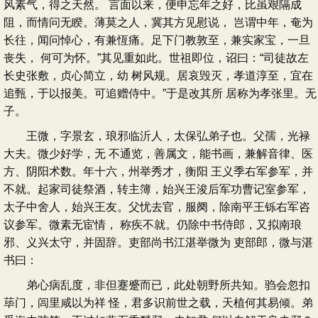
风素气，得之天然。 言面以来，便申忘年之好，比虽艰隔成
阻，而情问无睽。薄莫之人，冀其方见慰说， 岂谓中年，奄为
长往，闻问悼心，有兼恆痛。足下门教敦至，兼实家宝，一旦
丧失， 何可为怀。”其见重如此。世祖即位，诏曰：“司徒故左
长史张敷，贞心简立，幼 树风规。居哀毁灭，孝道淳至，宜在
追甄，于以报美。可追赠侍中。”于是改其所 居称为孝张里。无
子。
王微，字景玄，琅邪临沂人，太保弘弟子也。父孺，光禄
大夫。微少好学，无 不通览，善属文，能书画，兼解音律、医
方、阴阳术数。年十六，州举秀才，衡阳 王义季右军参军，并
不就。起家司徒祭酒，转主簿，始兴王浚后军功曹记室参军，
太子中舍人，始兴王友。父忧去官，服阕，除南平王铄右军咨
议参军。微素无宦情， 称疾不就。仍除中书侍郎，又拟南琅
邪、义兴太守，并固辞。吏部尚书江湛举微为 吏部郎，微与湛
书曰：
弟心病乱度，非但蹇蹙而已，此处朝野所共知。驺会忽扣
荜门，闾里咸以为祥 怪，君多识前世之载，天植何其易倾。弟