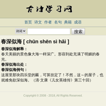
首页
诗文
作者
名句
典籍
成语
春深似海 [ chūn shēn sì hǎi ]
春深似海解释：
春天美丽的景色像大海一样深广。形容到处充满了明媚的春
光。
春深似海出处：
春深似海例句：
这屋里那块四乐堂的匾，可算挂定了！不然，这～的屋子，也
就难免欲深似海。（清·文康《儿女英雄传》第三十回）
Copyright © 2008 - 2018, All Rights Reserved.