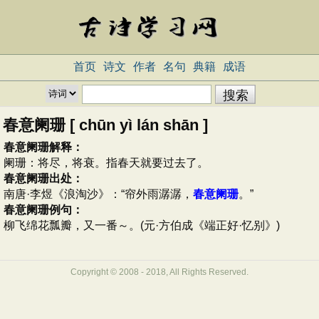
首页
诗文
作者
名句
典籍
成语
春意阑珊 [ chūn yì lán shān ]
春意阑珊解释：
阑珊：将尽，将衰。指春天就要过去了。
春意阑珊出处：
南唐·李煜《浪淘沙》：“帘外雨潺潺，
春意阑珊
。”
春意阑珊例句：
柳飞绵花瓢瓣，又一番～。(元·方伯成《端正好·忆别》)
Copyright © 2008 - 2018, All Rights Reserved.