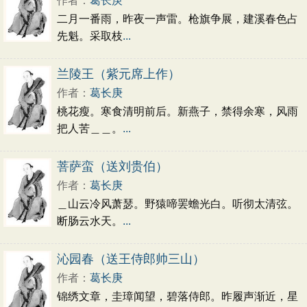
作者：
葛长庚
二月一番雨，昨夜一声雷。枪旗争展，建溪春色占
先魁。采取枝
...
兰陵王（紫元席上作）
作者：
葛长庚
桃花瘦。寒食清明前后。新燕子，禁得余寒，风雨
把人苦＿＿。
...
菩萨蛮（送刘贵伯）
作者：
葛长庚
＿山云冷风萧瑟。野猿啼罢蟾光白。听彻太清弦。
断肠云水天。
...
沁园春（送王侍郎帅三山）
作者：
葛长庚
锦绣文章，圭璋闻望，碧落侍郎。昨履声渐近，星