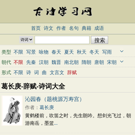
首页
诗文
作者
名句
典籍
成语
类型
不限
写景
咏物
春天
夏天
秋天
冬天
写雨
写雪
写风
写花
梅花
荷花
菊花
柳树
月亮
朝代
不限
先秦
汉朝
魏晋
南北朝
隋朝
唐朝
宋朝
山水
写山
写水
长江
黄河
儿童
写鸟
写马
元朝
明朝
清朝
近代
当代
形式
不限
诗
词
曲
文言文
辞赋
田园
边塞
地名
抒情
爱国
离别
送别
思乡
葛长庚-辞赋-诗词大全
思念
爱情
励志
哲理
闺怨
悼亡
写人
老师
母亲
友情
战争
读书
惜时
婉约
豪放
诗经
沁园春（题桃源万寿宫）
民谣
节日
春节
元宵节
寒食节
清明节
作者：
葛长庚
端午节
七夕节
中秋节
重阳节
忧国忧民
黄鹤楼前，吹笛之时，先生朗吟。想剑光飞过，朝
咏史怀古
宋词精选
小学古诗
初中古诗
游南岳，墨篮
...
高中古诗
古文观止
辞赋精选
小学文言文