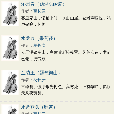
初中文言文
高中文言文
古诗十九首
沁园春（题湖头岭庵）
唐诗三百首
古诗三百首
宋词三百首
作者：
葛长庚
客里家山，记踏来时，水曲山崖。被滩声喧枕，鸡
声破晓，匆匆
...
水龙吟（采药径）
作者：
葛长庚
云屏漫锁空山，寒猿啼断松枝翠。芝英安在，术苗
已老，徒劳屐
...
兰陵王（题笔架山）
作者：
葛长庚
三峰碧。缥渺烟光树色。高寒处，上有猿啼，鹤唳
天风夜萧瑟。
...
水调歌头（咏茶）