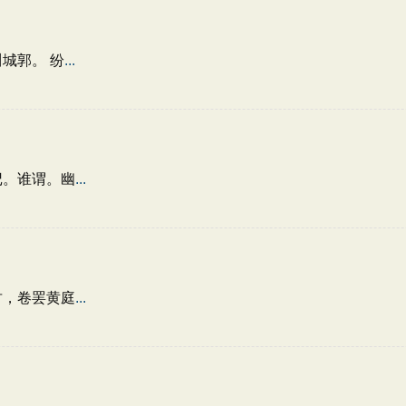
城郭。 纷
...
记。谁谓。幽
...
竹，卷罢黄庭
...