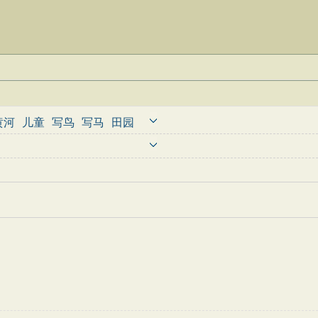
黄河
儿童
写鸟
写马
田园
婉约
豪放
诗经
民谣
节日
古诗
古文观止
辞赋精选