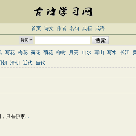
首页
诗文
作者
名句
典籍
成语
风
写花
梅花
荷花
菊花
柳树
月亮
山水
写山
写水
长江
志
哲理
闺怨
悼亡
写人
老师
母亲
友情
战争
读书
惜时
明朝
清朝
近代
当代
重阳节
忧国忧民
咏史怀古
宋词精选
小学古诗
初中古诗
高中
三百首
古诗三百首
宋词三百首
到，只有伊家
...