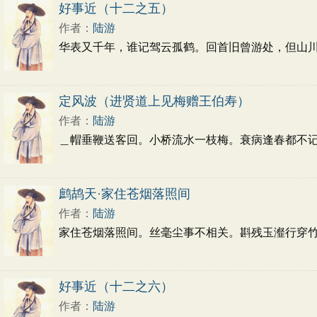
好事近（十二之五）
作者：
陆游
华表又千年，谁记驾云孤鹤。回首旧曾游处，但山川
定风波（进贤道上见梅赠王伯寿）
作者：
陆游
＿帽垂鞭送客回。小桥流水一枝梅。衰病逢春都不
鹧鸪天·家住苍烟落照间
作者：
陆游
家住苍烟落照间。丝毫尘事不相关。斟残玉瀣行穿
好事近（十二之六）
作者：
陆游