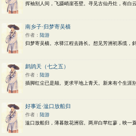
挥袖别人间，飞蹑峭崖苍壁。寻见古仙丹灶，有白云
南乡子·归梦寄吴樯
作者：
陆游
归梦寄吴樯。水驿江程去路长。想见芳洲初系缆，
鹧鸪天（七之五）
作者：
陆游
插脚红尘已是颠。更求平地上青天。新来有个生涯
好事近·湓口放船归
作者：
陆游
湓口放船归，薄暮散花洲宿。两岸白苹红蓼，映一蓑