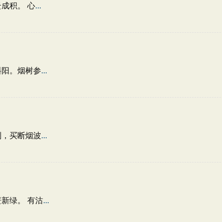
成积。 心
...
斜阳。烟树参
...
别，买断烟波
...
新绿。 有沽
...