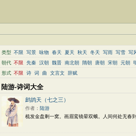
类型
不限
写景
咏物
春天
夏天
秋天
冬天
写雨
写雪
写
边塞
地名
抒情
爱国
离别
送别
思乡
思念
爱情
励
朝代
不限
先秦
汉朝
魏晋
南北朝
隋朝
唐朝
宋朝
元朝
春节
元宵节
寒食节
清明节
端午节
七夕节
中秋节
形式
不限
诗
词
曲
文言文
辞赋
小学文言文
初中文言文
高中文言文
古诗十九首
唐诗
陆游-诗词大全
鹧鸪天（七之三）
作者：
陆游
梳发金盘剩一窝。画眉鸾镜晕双蛾。人间何处无春