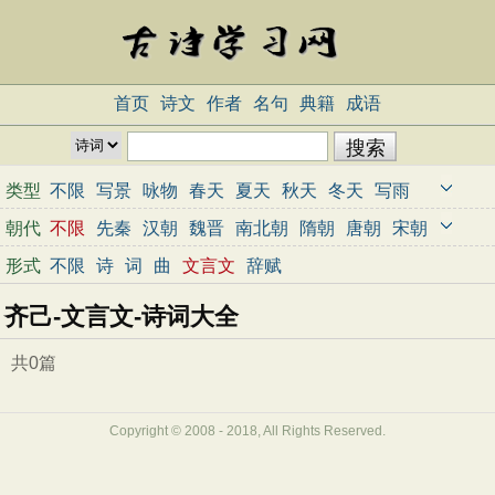
首页
诗文
作者
名句
典籍
成语
类型
不限
写景
咏物
春天
夏天
秋天
冬天
写雨
写雪
写风
写花
梅花
荷花
菊花
柳树
月亮
朝代
不限
先秦
汉朝
魏晋
南北朝
隋朝
唐朝
宋朝
山水
写山
写水
长江
黄河
儿童
写鸟
写马
元朝
明朝
清朝
近代
当代
形式
不限
诗
词
曲
文言文
辞赋
田园
边塞
地名
抒情
爱国
离别
送别
思乡
齐己-文言文-诗词大全
思念
爱情
励志
哲理
闺怨
悼亡
写人
老师
母亲
友情
战争
读书
惜时
婉约
豪放
诗经
共0篇
民谣
节日
春节
元宵节
寒食节
清明节
端午节
七夕节
中秋节
重阳节
忧国忧民
Copyright © 2008 - 2018, All Rights Reserved.
咏史怀古
宋词精选
小学古诗
初中古诗
高中古诗
古文观止
辞赋精选
小学文言文