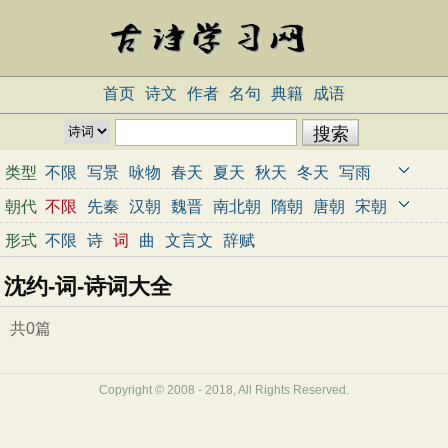
首页
诗文
作者
名句
典籍
成语
类型
不限
写景
咏物
春天
夏天
秋天
冬天
写雨
写雪
写风
写花
梅花
荷花
菊花
柳树
月亮
朝代
不限
先秦
汉朝
魏晋
南北朝
隋朝
唐朝
宋朝
山水
写山
写水
长江
黄河
儿童
写鸟
写马
元朝
明朝
清朝
近代
当代
形式
不限
诗
词
曲
文言文
辞赋
田园
边塞
地名
抒情
爱国
离别
送别
思乡
沈约-词-诗词大全
思念
爱情
励志
哲理
闺怨
悼亡
写人
老师
母亲
友情
战争
读书
惜时
婉约
豪放
诗经
共0篇
民谣
节日
春节
元宵节
寒食节
清明节
端午节
七夕节
中秋节
重阳节
忧国忧民
Copyright © 2008 - 2018, All Rights Reserved.
咏史怀古
宋词精选
小学古诗
初中古诗
高中古诗
古文观止
辞赋精选
小学文言文