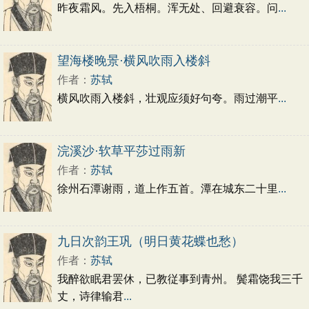
昨夜霜风。先入梧桐。浑无处、回避衰容。问
...
望海楼晚景·横风吹雨入楼斜
作者：
苏轼
横风吹雨入楼斜，壮观应须好句夸。雨过潮平
...
浣溪沙·软草平莎过雨新
作者：
苏轼
徐州石潭谢雨，道上作五首。潭在城东二十里
...
九日次韵王巩（明日黄花蝶也愁）
作者：
苏轼
我醉欲眠君罢休，已教従事到青州。 鬓霜饶我三千
丈，诗律输君
...