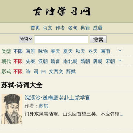
首页
诗文
作者
名句
典籍
成语
类型
不限
写景
咏物
春天
夏天
秋天
冬天
写雨
写雪
写风
写花
梅花
荷花
菊花
柳树
月亮
朝代
不限
先秦
汉朝
魏晋
南北朝
隋朝
唐朝
宋朝
山水
写山
写水
长江
黄河
儿童
写鸟
写马
元朝
明朝
清朝
近代
当代
形式
不限
诗
词
曲
文言文
辞赋
田园
边塞
地名
抒情
爱国
离别
送别
思乡
苏轼-诗词大全
思念
爱情
励志
哲理
闺怨
悼亡
写人
老师
母亲
友情
战争
读书
惜时
婉约
豪放
诗经
浣溪沙·送梅庭老赴上党学官
民谣
节日
春节
元宵节
寒食节
清明节
作者：
苏轼
端午节
七夕节
中秋节
重阳节
忧国忧民
门外东风雪洒裾。山头回首望三吴。不应弹铗
...
咏史怀古
宋词精选
小学古诗
初中古诗
高中古诗
古文观止
辞赋精选
小学文言文