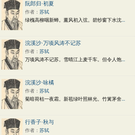
初中文言文
高中文言文
古诗十九首
阮郎归·初夏
唐诗三百首
古诗三百首
宋词三百首
作者：
苏轼
绿槐高柳咽新蝉。薰风初入弦。碧纱窗下水沈
...
浣溪沙·万顷风涛不记苏
作者：
苏轼
万顷风涛不记苏。雪晴江上麦千车。但令人饱
...
浣溪沙·咏橘
作者：
苏轼
菊暗荷枯一夜霜。新苞绿叶照林光。竹篱茅舍
...
行香子·秋与
作者：
苏轼