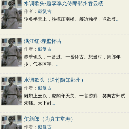
初中文言文
高中文言文
古诗十九首
水调歌头·题李季允侍郎鄂州吞云楼
唐诗三百首
古诗三百首
宋词三百首
作者：
戴复古
轮奂半天上，胜概压南楼。筹边独坐，岂欲登
...
满江红·赤壁怀古
作者：
戴复古
赤壁矶头，一番过、一番怀古。想当时，周郎年
少，气吞区宇。
...
水调歌头（送竹隐知郢州）
作者：
戴复古
雕鹗上云汉，虎豹守天关。一官游戏，笑向古郢试
朱轓。天下封
...
贺新郎（为真主堂寿）
作者：
戴复古