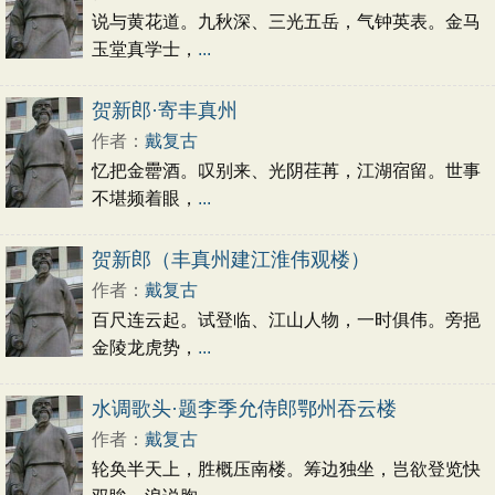
说与黄花道。九秋深、三光五岳，气钟英表。金马
玉堂真学士，
...
贺新郎·寄丰真州
作者：
戴复古
忆把金罍酒。叹别来、光阴荏苒，江湖宿留。世事
不堪频着眼，
...
贺新郎（丰真州建江淮伟观楼）
作者：
戴复古
百尺连云起。试登临、江山人物，一时俱伟。旁挹
金陵龙虎势，
...
水调歌头·题李季允侍郎鄂州吞云楼
作者：
戴复古
轮奂半天上，胜概压南楼。筹边独坐，岂欲登览快