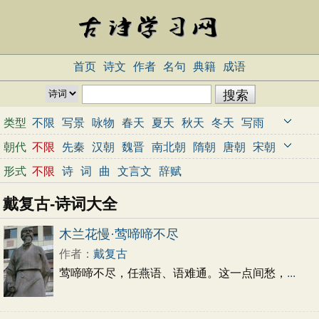
首页
诗文
作者
名句
典籍
成语
类型
不限
写景
咏物
春天
夏天
秋天
冬天
写雨
写雪
写风
写花
梅花
荷花
菊花
柳树
月亮
朝代
不限
先秦
汉朝
魏晋
南北朝
隋朝
唐朝
宋朝
山水
写山
写水
长江
黄河
儿童
写鸟
写马
元朝
明朝
清朝
近代
当代
形式
不限
诗
词
曲
文言文
辞赋
田园
边塞
地名
抒情
爱国
离别
送别
思乡
戴复古-诗词大全
思念
爱情
励志
哲理
闺怨
悼亡
写人
老师
母亲
友情
战争
读书
惜时
婉约
豪放
诗经
木兰花慢·莺啼啼不尽
民谣
节日
春节
元宵节
寒食节
清明节
作者：
戴复古
端午节
七夕节
中秋节
重阳节
忧国忧民
莺啼啼不尽，任燕语、语难通。这一点间愁，
...
咏史怀古
宋词精选
小学古诗
初中古诗
高中古诗
古文观止
辞赋精选
小学文言文