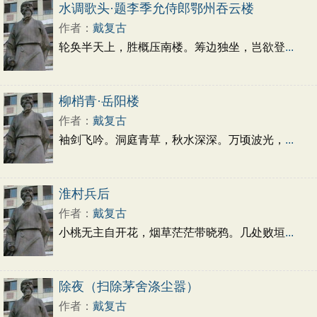
初中文言文
高中文言文
古诗十九首
水调歌头·题李季允侍郎鄂州吞云楼
唐诗三百首
古诗三百首
宋词三百首
作者：
戴复古
轮奂半天上，胜概压南楼。筹边独坐，岂欲登
...
柳梢青·岳阳楼
作者：
戴复古
袖剑飞吟。洞庭青草，秋水深深。万顷波光，
...
淮村兵后
作者：
戴复古
小桃无主自开花，烟草茫茫带晓鸦。几处败垣
...
除夜（扫除茅舍涤尘嚣）
作者：
戴复古