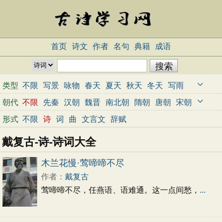
首页
诗文
作者
名句
典籍
成语
类型
不限
写景
咏物
春天
夏天
秋天
冬天
写雨
写雪
写风
写花
梅花
荷花
菊花
柳树
月亮
朝代
不限
先秦
汉朝
魏晋
南北朝
隋朝
唐朝
宋朝
山水
写山
写水
长江
黄河
儿童
写鸟
写马
元朝
明朝
清朝
近代
当代
形式
不限
诗
词
曲
文言文
辞赋
田园
边塞
地名
抒情
爱国
离别
送别
思乡
戴复古-诗-诗词大全
思念
爱情
励志
哲理
闺怨
悼亡
写人
老师
母亲
友情
战争
读书
惜时
婉约
豪放
诗经
木兰花慢·莺啼啼不尽
民谣
节日
春节
元宵节
寒食节
清明节
作者：
戴复古
端午节
七夕节
中秋节
重阳节
忧国忧民
莺啼啼不尽，任燕语、语难通。这一点间愁，
...
咏史怀古
宋词精选
小学古诗
初中古诗
高中古诗
古文观止
辞赋精选
小学文言文