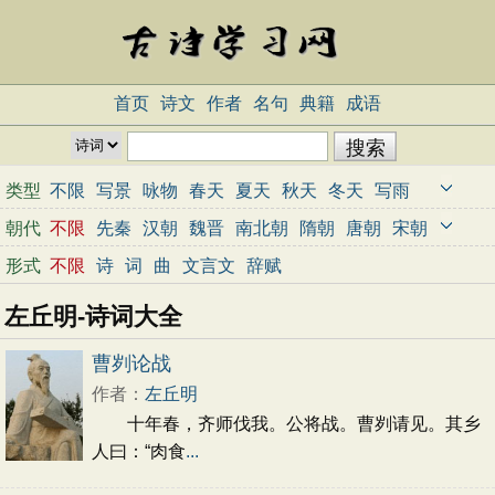
首页
诗文
作者
名句
典籍
成语
类型
不限
写景
咏物
春天
夏天
秋天
冬天
写雨
写雪
写风
写花
梅花
荷花
菊花
柳树
月亮
朝代
不限
先秦
汉朝
魏晋
南北朝
隋朝
唐朝
宋朝
山水
写山
写水
长江
黄河
儿童
写鸟
写马
元朝
明朝
清朝
近代
当代
形式
不限
诗
词
曲
文言文
辞赋
田园
边塞
地名
抒情
爱国
离别
送别
思乡
左丘明-诗词大全
思念
爱情
励志
哲理
闺怨
悼亡
写人
老师
母亲
友情
战争
读书
惜时
婉约
豪放
诗经
曹刿论战
民谣
节日
春节
元宵节
寒食节
清明节
作者：
左丘明
端午节
七夕节
中秋节
重阳节
忧国忧民
十年春，齐师伐我。公将战。曹刿请见。其乡
咏史怀古
宋词精选
小学古诗
初中古诗
人曰：“肉食
...
高中古诗
古文观止
辞赋精选
小学文言文