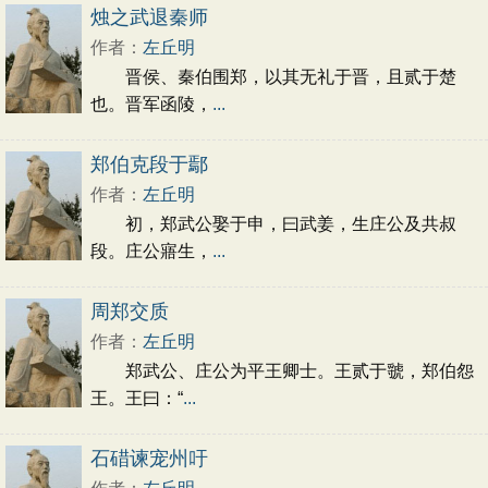
初中文言文
高中文言文
古诗十九首
烛之武退秦师
唐诗三百首
古诗三百首
宋词三百首
作者：
左丘明
晋侯、秦伯围郑，以其无礼于晋，且贰于楚
也。晋军函陵，
...
郑伯克段于鄢
作者：
左丘明
初，郑武公娶于申，曰武姜，生庄公及共叔
段。庄公寤生，
...
周郑交质
作者：
左丘明
郑武公、庄公为平王卿士。王贰于虢，郑伯怨
王。王曰：“
...
石碏谏宠州吁