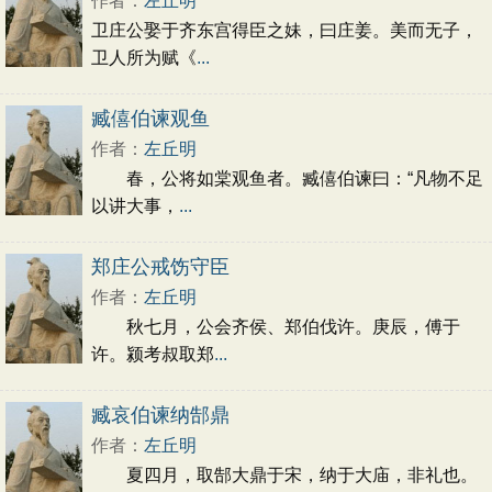
作者：
左丘明
卫庄公娶于齐东宫得臣之妹，曰庄姜。美而无子，
卫人所为赋《
...
臧僖伯谏观鱼
作者：
左丘明
春，公将如棠观鱼者。臧僖伯谏曰：“凡物不足
以讲大事，
...
郑庄公戒饬守臣
作者：
左丘明
秋七月，公会齐侯、郑伯伐许。庚辰，傅于
许。颍考叔取郑
...
臧哀伯谏纳郜鼎
作者：
左丘明
夏四月，取郜大鼎于宋，纳于大庙，非礼也。