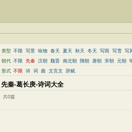
类型
不限
写景
咏物
春天
夏天
秋天
冬天
写雨
写雪
写
边塞
地名
抒情
爱国
离别
送别
思乡
思念
爱情
励
朝代
不限
先秦
汉朝
魏晋
南北朝
隋朝
唐朝
宋朝
元朝
春节
元宵节
寒食节
清明节
端午节
七夕节
中秋节
形式
不限
诗
词
曲
文言文
辞赋
小学文言文
初中文言文
高中文言文
古诗十九首
唐诗
先秦-葛长庚-诗词大全
共0篇