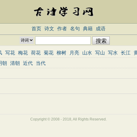
首页
诗文
作者
名句
典籍
成语
风
写花
梅花
荷花
菊花
柳树
月亮
山水
写山
写水
长江
志
哲理
闺怨
悼亡
写人
老师
母亲
友情
战争
读书
惜时
明朝
清朝
近代
当代
重阳节
忧国忧民
咏史怀古
宋词精选
小学古诗
初中古诗
高中
三百首
古诗三百首
宋词三百首
Copyright © 2008 - 2018, All Rights Reserved.