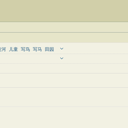
黄河
儿童
写鸟
写马
田园
婉约
豪放
诗经
民谣
节日
古诗
古文观止
辞赋精选