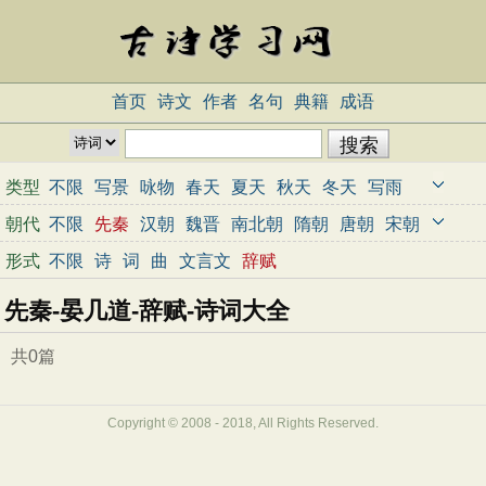
首页
诗文
作者
名句
典籍
成语
类型
不限
写景
咏物
春天
夏天
秋天
冬天
写雨
写雪
写风
写花
梅花
荷花
菊花
柳树
月亮
朝代
不限
先秦
汉朝
魏晋
南北朝
隋朝
唐朝
宋朝
山水
写山
写水
长江
黄河
儿童
写鸟
写马
元朝
明朝
清朝
近代
当代
形式
不限
诗
词
曲
文言文
辞赋
田园
边塞
地名
抒情
爱国
离别
送别
思乡
先秦-晏几道-辞赋-诗词大全
思念
爱情
励志
哲理
闺怨
悼亡
写人
老师
母亲
友情
战争
读书
惜时
婉约
豪放
诗经
共0篇
民谣
节日
春节
元宵节
寒食节
清明节
端午节
七夕节
中秋节
重阳节
忧国忧民
Copyright © 2008 - 2018, All Rights Reserved.
咏史怀古
宋词精选
小学古诗
初中古诗
高中古诗
古文观止
辞赋精选
小学文言文