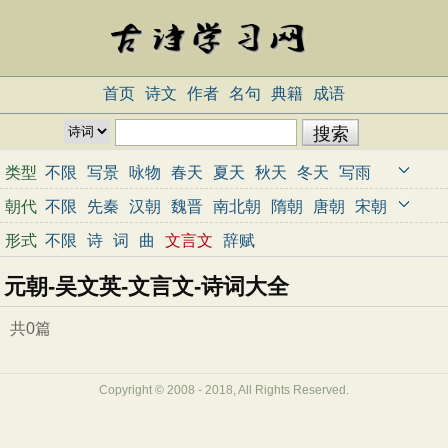
首页
诗文
作者
名句
典籍
成语
类型
不限
写景
咏物
春天
夏天
秋天
冬天
写雨
写雪
写风
写花
梅花
荷花
菊花
柳树
月亮
朝代
不限
先秦
汉朝
魏晋
南北朝
隋朝
唐朝
宋朝
山水
写山
写水
长江
黄河
儿童
写鸟
写马
元朝
明朝
清朝
近代
当代
形式
不限
诗
词
曲
文言文
辞赋
田园
边塞
地名
抒情
爱国
离别
送别
思乡
元朝-吴文英-文言文-诗词大全
思念
爱情
励志
哲理
闺怨
悼亡
写人
老师
母亲
友情
战争
读书
惜时
婉约
豪放
诗经
共0篇
民谣
节日
春节
元宵节
寒食节
清明节
端午节
七夕节
中秋节
重阳节
忧国忧民
Copyright © 2008 - 2018, All Rights Reserved.
咏史怀古
宋词精选
小学古诗
初中古诗
高中古诗
古文观止
辞赋精选
小学文言文