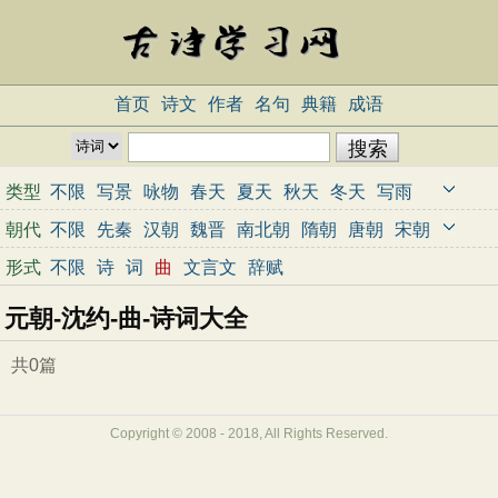
首页
诗文
作者
名句
典籍
成语
类型
不限
写景
咏物
春天
夏天
秋天
冬天
写雨
写雪
写风
写花
梅花
荷花
菊花
柳树
月亮
朝代
不限
先秦
汉朝
魏晋
南北朝
隋朝
唐朝
宋朝
山水
写山
写水
长江
黄河
儿童
写鸟
写马
元朝
明朝
清朝
近代
当代
形式
不限
诗
词
曲
文言文
辞赋
田园
边塞
地名
抒情
爱国
离别
送别
思乡
元朝-沈约-曲-诗词大全
思念
爱情
励志
哲理
闺怨
悼亡
写人
老师
母亲
友情
战争
读书
惜时
婉约
豪放
诗经
共0篇
民谣
节日
春节
元宵节
寒食节
清明节
端午节
七夕节
中秋节
重阳节
忧国忧民
Copyright © 2008 - 2018, All Rights Reserved.
咏史怀古
宋词精选
小学古诗
初中古诗
高中古诗
古文观止
辞赋精选
小学文言文