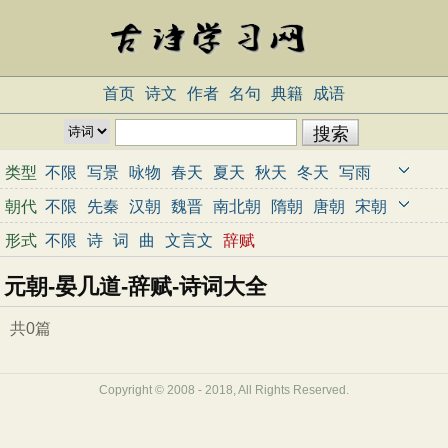
首页
诗文
作者
名句
典籍
成语
类型
不限
写景
咏物
春天
夏天
秋天
冬天
写雨
写雪
写风
写花
梅花
荷花
菊花
柳树
月亮
朝代
不限
先秦
汉朝
魏晋
南北朝
隋朝
唐朝
宋朝
山水
写山
写水
长江
黄河
儿童
写鸟
写马
元朝
明朝
清朝
近代
当代
形式
不限
诗
词
曲
文言文
辞赋
田园
边塞
地名
抒情
爱国
离别
送别
思乡
元朝-晏几道-辞赋-诗词大全
思念
爱情
励志
哲理
闺怨
悼亡
写人
老师
母亲
友情
战争
读书
惜时
婉约
豪放
诗经
共0篇
民谣
节日
春节
元宵节
寒食节
清明节
端午节
七夕节
中秋节
重阳节
忧国忧民
Copyright © 2008 - 2018, All Rights Reserved.
咏史怀古
宋词精选
小学古诗
初中古诗
高中古诗
古文观止
辞赋精选
小学文言文