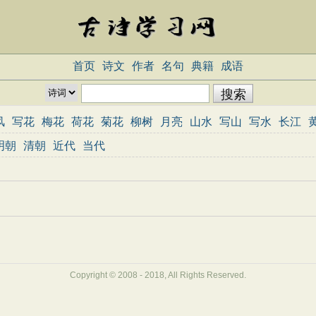
首页
诗文
作者
名句
典籍
成语
风
写花
梅花
荷花
菊花
柳树
月亮
山水
写山
写水
长江
志
哲理
闺怨
悼亡
写人
老师
母亲
友情
战争
读书
惜时
明朝
清朝
近代
当代
重阳节
忧国忧民
咏史怀古
宋词精选
小学古诗
初中古诗
高中
三百首
古诗三百首
宋词三百首
Copyright © 2008 - 2018, All Rights Reserved.