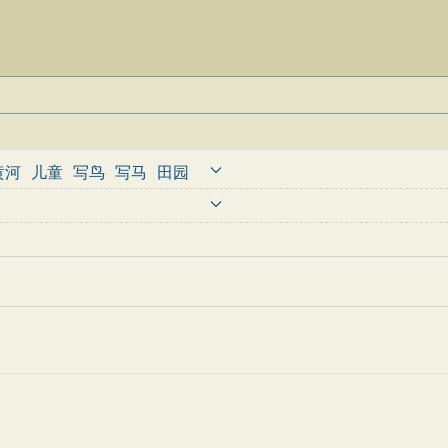
黄河
儿童
写鸟
写马
田园
婉约
豪放
诗经
民谣
节日
古诗
古文观止
辞赋精选