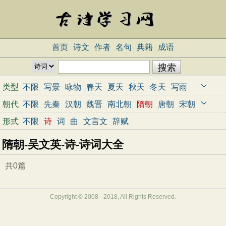
首页
诗文
作者
名句
典籍
成语
类型
不限
写景
咏物
春天
夏天
秋天
冬天
写雨
写雪
写风
写花
梅花
荷花
菊花
柳树
月亮
朝代
不限
先秦
汉朝
魏晋
南北朝
隋朝
唐朝
宋朝
山水
写山
写水
长江
黄河
儿童
写鸟
写马
元朝
明朝
清朝
近代
当代
形式
不限
诗
词
曲
文言文
辞赋
田园
边塞
地名
抒情
爱国
离别
送别
思乡
隋朝-吴文英-诗-诗词大全
思念
爱情
励志
哲理
闺怨
悼亡
写人
老师
母亲
友情
战争
读书
惜时
婉约
豪放
诗经
共0篇
民谣
节日
春节
元宵节
寒食节
清明节
端午节
七夕节
中秋节
重阳节
忧国忧民
Copyright © 2008 - 2018, All Rights Reserved.
咏史怀古
宋词精选
小学古诗
初中古诗
高中古诗
古文观止
辞赋精选
小学文言文