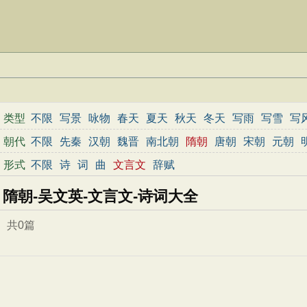
类型
不限
写景
咏物
春天
夏天
秋天
冬天
写雨
写雪
写
边塞
地名
抒情
爱国
离别
送别
思乡
思念
爱情
励
朝代
不限
先秦
汉朝
魏晋
南北朝
隋朝
唐朝
宋朝
元朝
春节
元宵节
寒食节
清明节
端午节
七夕节
中秋节
形式
不限
诗
词
曲
文言文
辞赋
小学文言文
初中文言文
高中文言文
古诗十九首
唐诗
隋朝-吴文英-文言文-诗词大全
共0篇