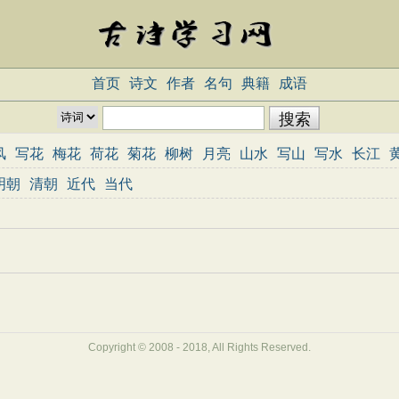
首页
诗文
作者
名句
典籍
成语
风
写花
梅花
荷花
菊花
柳树
月亮
山水
写山
写水
长江
志
哲理
闺怨
悼亡
写人
老师
母亲
友情
战争
读书
惜时
明朝
清朝
近代
当代
重阳节
忧国忧民
咏史怀古
宋词精选
小学古诗
初中古诗
高中
三百首
古诗三百首
宋词三百首
Copyright © 2008 - 2018, All Rights Reserved.