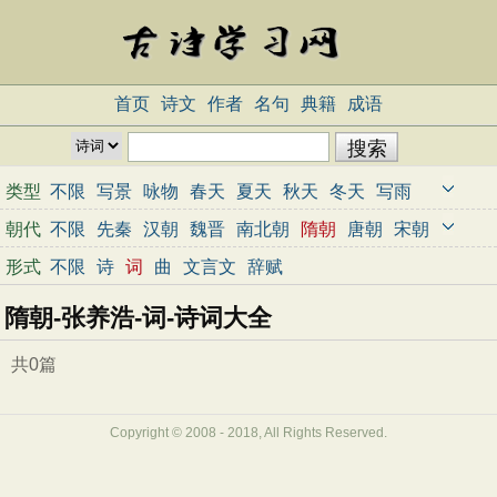
首页
诗文
作者
名句
典籍
成语
类型
不限
写景
咏物
春天
夏天
秋天
冬天
写雨
写雪
写风
写花
梅花
荷花
菊花
柳树
月亮
朝代
不限
先秦
汉朝
魏晋
南北朝
隋朝
唐朝
宋朝
山水
写山
写水
长江
黄河
儿童
写鸟
写马
元朝
明朝
清朝
近代
当代
形式
不限
诗
词
曲
文言文
辞赋
田园
边塞
地名
抒情
爱国
离别
送别
思乡
隋朝-张养浩-词-诗词大全
思念
爱情
励志
哲理
闺怨
悼亡
写人
老师
母亲
友情
战争
读书
惜时
婉约
豪放
诗经
共0篇
民谣
节日
春节
元宵节
寒食节
清明节
端午节
七夕节
中秋节
重阳节
忧国忧民
Copyright © 2008 - 2018, All Rights Reserved.
咏史怀古
宋词精选
小学古诗
初中古诗
高中古诗
古文观止
辞赋精选
小学文言文