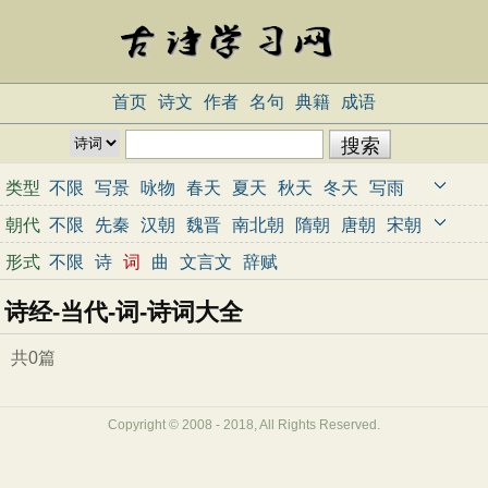
首页
诗文
作者
名句
典籍
成语
类型
不限
写景
咏物
春天
夏天
秋天
冬天
写雨
写雪
写风
写花
梅花
荷花
菊花
柳树
月亮
朝代
不限
先秦
汉朝
魏晋
南北朝
隋朝
唐朝
宋朝
山水
写山
写水
长江
黄河
儿童
写鸟
写马
元朝
明朝
清朝
近代
当代
形式
不限
诗
词
曲
文言文
辞赋
田园
边塞
地名
抒情
爱国
离别
送别
思乡
诗经-当代-词-诗词大全
思念
爱情
励志
哲理
闺怨
悼亡
写人
老师
母亲
友情
战争
读书
惜时
婉约
豪放
诗经
共0篇
民谣
节日
春节
元宵节
寒食节
清明节
端午节
七夕节
中秋节
重阳节
忧国忧民
Copyright © 2008 - 2018, All Rights Reserved.
咏史怀古
宋词精选
小学古诗
初中古诗
高中古诗
古文观止
辞赋精选
小学文言文