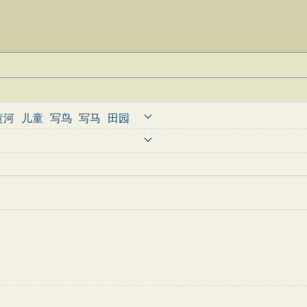
黄河
儿童
写鸟
写马
田园
婉约
豪放
诗经
民谣
节日
古诗
古文观止
辞赋精选