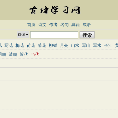
首页
诗文
作者
名句
典籍
成语
风
写花
梅花
荷花
菊花
柳树
月亮
山水
写山
写水
长江
志
哲理
闺怨
悼亡
写人
老师
母亲
友情
战争
读书
惜时
明朝
清朝
近代
当代
重阳节
忧国忧民
咏史怀古
宋词精选
小学古诗
初中古诗
高中
三百首
古诗三百首
宋词三百首