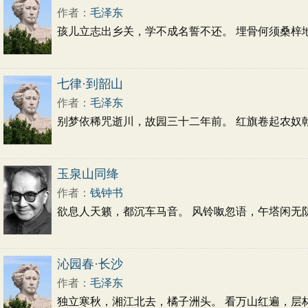
作者：
毛泽东
孩儿立志出乡关，学不成名誓不还。 埋骨何须桑梓
七律·到韶山
作者：
毛泽东
别梦依稀咒逝川，故园三十二年前。 红旗卷起农奴
玉泉山同绛
作者：
钱钟书
欲息人天籁，都沉车马音。 风铃呶忽语，午塔闲无阴
沁园春·长沙
作者：
毛泽东
独立寒秋，湘江北去，橘子洲头。 看万山红遍，层