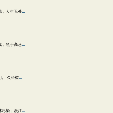
地，人生无处
...
戟，黑手高悬
...
。 久坐槛
...
林尽染；漫江
...