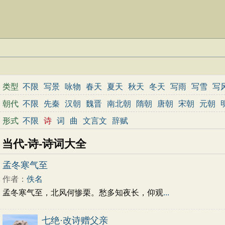
类型
不限
写景
咏物
春天
夏天
秋天
冬天
写雨
写雪
写
边塞
地名
抒情
爱国
离别
送别
思乡
思念
爱情
励
朝代
不限
先秦
汉朝
魏晋
南北朝
隋朝
唐朝
宋朝
元朝
春节
元宵节
寒食节
清明节
端午节
七夕节
中秋节
形式
不限
诗
词
曲
文言文
辞赋
小学文言文
初中文言文
高中文言文
古诗十九首
唐诗
当代-诗-诗词大全
孟冬寒气至
作者：
佚名
孟冬寒气至，北风何惨栗。愁多知夜长，仰观
...
七绝·改诗赠父亲