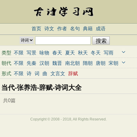
首页
诗文
作者
名句
典籍
成语
类型
不限
写景
咏物
春天
夏天
秋天
冬天
写雨
写雪
写风
写花
梅花
荷花
菊花
柳树
月亮
朝代
不限
先秦
汉朝
魏晋
南北朝
隋朝
唐朝
宋朝
山水
写山
写水
长江
黄河
儿童
写鸟
写马
元朝
明朝
清朝
近代
当代
形式
不限
诗
词
曲
文言文
辞赋
田园
边塞
地名
抒情
爱国
离别
送别
思乡
当代-张养浩-辞赋-诗词大全
思念
爱情
励志
哲理
闺怨
悼亡
写人
老师
母亲
友情
战争
读书
惜时
婉约
豪放
诗经
共0篇
民谣
节日
春节
元宵节
寒食节
清明节
端午节
七夕节
中秋节
重阳节
忧国忧民
Copyright © 2008 - 2018, All Rights Reserved.
咏史怀古
宋词精选
小学古诗
初中古诗
高中古诗
古文观止
辞赋精选
小学文言文