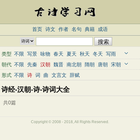
首页
诗文
作者
名句
典籍
成语
类型
不限
写景
咏物
春天
夏天
秋天
冬天
写雨
写雪
写风
写花
梅花
荷花
菊花
柳树
月亮
朝代
不限
先秦
汉朝
魏晋
南北朝
隋朝
唐朝
宋朝
山水
写山
写水
长江
黄河
儿童
写鸟
写马
元朝
明朝
清朝
近代
当代
形式
不限
诗
词
曲
文言文
辞赋
田园
边塞
地名
抒情
爱国
离别
送别
思乡
诗经-汉朝-诗-诗词大全
思念
爱情
励志
哲理
闺怨
悼亡
写人
老师
母亲
友情
战争
读书
惜时
婉约
豪放
诗经
共0篇
民谣
节日
春节
元宵节
寒食节
清明节
端午节
七夕节
中秋节
重阳节
忧国忧民
Copyright © 2008 - 2018, All Rights Reserved.
咏史怀古
宋词精选
小学古诗
初中古诗
高中古诗
古文观止
辞赋精选
小学文言文