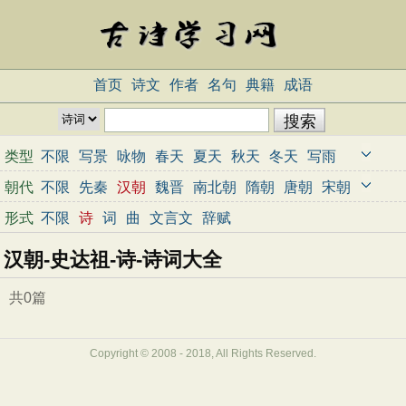
首页
诗文
作者
名句
典籍
成语
类型
不限
写景
咏物
春天
夏天
秋天
冬天
写雨
写雪
写风
写花
梅花
荷花
菊花
柳树
月亮
朝代
不限
先秦
汉朝
魏晋
南北朝
隋朝
唐朝
宋朝
山水
写山
写水
长江
黄河
儿童
写鸟
写马
元朝
明朝
清朝
近代
当代
形式
不限
诗
词
曲
文言文
辞赋
田园
边塞
地名
抒情
爱国
离别
送别
思乡
汉朝-史达祖-诗-诗词大全
思念
爱情
励志
哲理
闺怨
悼亡
写人
老师
母亲
友情
战争
读书
惜时
婉约
豪放
诗经
共0篇
民谣
节日
春节
元宵节
寒食节
清明节
端午节
七夕节
中秋节
重阳节
忧国忧民
Copyright © 2008 - 2018, All Rights Reserved.
咏史怀古
宋词精选
小学古诗
初中古诗
高中古诗
古文观止
辞赋精选
小学文言文