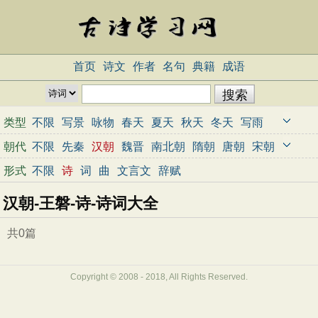
首页
诗文
作者
名句
典籍
成语
类型
不限
写景
咏物
春天
夏天
秋天
冬天
写雨
写雪
写风
写花
梅花
荷花
菊花
柳树
月亮
朝代
不限
先秦
汉朝
魏晋
南北朝
隋朝
唐朝
宋朝
山水
写山
写水
长江
黄河
儿童
写鸟
写马
元朝
明朝
清朝
近代
当代
形式
不限
诗
词
曲
文言文
辞赋
田园
边塞
地名
抒情
爱国
离别
送别
思乡
汉朝-王磐-诗-诗词大全
思念
爱情
励志
哲理
闺怨
悼亡
写人
老师
母亲
友情
战争
读书
惜时
婉约
豪放
诗经
共0篇
民谣
节日
春节
元宵节
寒食节
清明节
端午节
七夕节
中秋节
重阳节
忧国忧民
Copyright © 2008 - 2018, All Rights Reserved.
咏史怀古
宋词精选
小学古诗
初中古诗
高中古诗
古文观止
辞赋精选
小学文言文