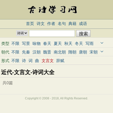
首页
诗文
作者
名句
典籍
成语
类型
不限
写景
咏物
春天
夏天
秋天
冬天
写雨
写雪
写风
写花
梅花
荷花
菊花
柳树
月亮
朝代
不限
先秦
汉朝
魏晋
南北朝
隋朝
唐朝
宋朝
山水
写山
写水
长江
黄河
儿童
写鸟
写马
元朝
明朝
清朝
近代
当代
形式
不限
诗
词
曲
文言文
辞赋
田园
边塞
地名
抒情
爱国
离别
送别
思乡
近代-文言文-诗词大全
思念
爱情
励志
哲理
闺怨
悼亡
写人
老师
母亲
友情
战争
读书
惜时
婉约
豪放
诗经
共0篇
民谣
节日
春节
元宵节
寒食节
清明节
端午节
七夕节
中秋节
重阳节
忧国忧民
Copyright © 2008 - 2018, All Rights Reserved.
咏史怀古
宋词精选
小学古诗
初中古诗
高中古诗
古文观止
辞赋精选
小学文言文