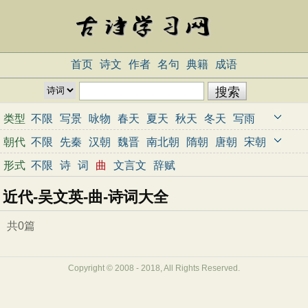
首页
诗文
作者
名句
典籍
成语
类型
不限
写景
咏物
春天
夏天
秋天
冬天
写雨
写雪
写风
写花
梅花
荷花
菊花
柳树
月亮
朝代
不限
先秦
汉朝
魏晋
南北朝
隋朝
唐朝
宋朝
山水
写山
写水
长江
黄河
儿童
写鸟
写马
元朝
明朝
清朝
近代
当代
形式
不限
诗
词
曲
文言文
辞赋
田园
边塞
地名
抒情
爱国
离别
送别
思乡
近代-吴文英-曲-诗词大全
思念
爱情
励志
哲理
闺怨
悼亡
写人
老师
母亲
友情
战争
读书
惜时
婉约
豪放
诗经
共0篇
民谣
节日
春节
元宵节
寒食节
清明节
端午节
七夕节
中秋节
重阳节
忧国忧民
Copyright © 2008 - 2018, All Rights Reserved.
咏史怀古
宋词精选
小学古诗
初中古诗
高中古诗
古文观止
辞赋精选
小学文言文