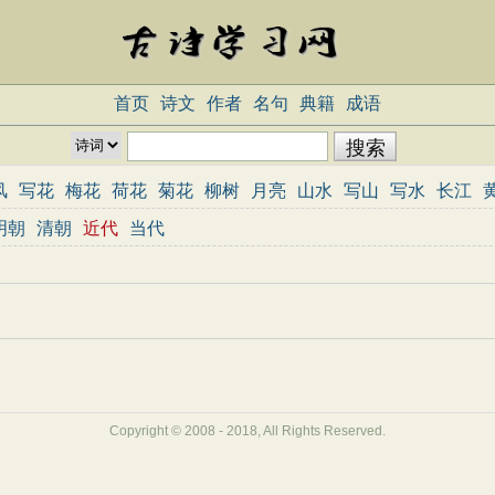
首页
诗文
作者
名句
典籍
成语
风
写花
梅花
荷花
菊花
柳树
月亮
山水
写山
写水
长江
志
哲理
闺怨
悼亡
写人
老师
母亲
友情
战争
读书
惜时
明朝
清朝
近代
当代
重阳节
忧国忧民
咏史怀古
宋词精选
小学古诗
初中古诗
高中
三百首
古诗三百首
宋词三百首
Copyright © 2008 - 2018, All Rights Reserved.