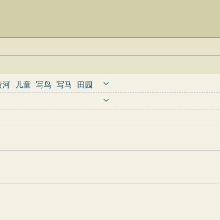
黄河
儿童
写鸟
写马
田园
婉约
豪放
诗经
民谣
节日
古诗
古文观止
辞赋精选