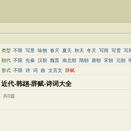
类型
不限
写景
咏物
春天
夏天
秋天
冬天
写雨
写雪
写
边塞
地名
抒情
爱国
离别
送别
思乡
思念
爱情
励
朝代
不限
先秦
汉朝
魏晋
南北朝
隋朝
唐朝
宋朝
元朝
春节
元宵节
寒食节
清明节
端午节
七夕节
中秋节
形式
不限
诗
词
曲
文言文
辞赋
小学文言文
初中文言文
高中文言文
古诗十九首
唐诗
近代-韩翃-辞赋-诗词大全
共0篇