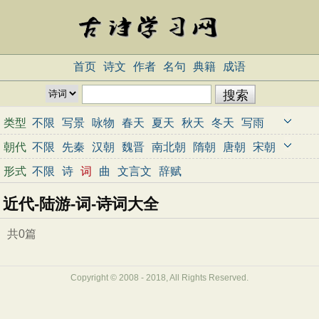
首页
诗文
作者
名句
典籍
成语
类型
不限
写景
咏物
春天
夏天
秋天
冬天
写雨
写雪
写风
写花
梅花
荷花
菊花
柳树
月亮
朝代
不限
先秦
汉朝
魏晋
南北朝
隋朝
唐朝
宋朝
山水
写山
写水
长江
黄河
儿童
写鸟
写马
元朝
明朝
清朝
近代
当代
形式
不限
诗
词
曲
文言文
辞赋
田园
边塞
地名
抒情
爱国
离别
送别
思乡
近代-陆游-词-诗词大全
思念
爱情
励志
哲理
闺怨
悼亡
写人
老师
母亲
友情
战争
读书
惜时
婉约
豪放
诗经
共0篇
民谣
节日
春节
元宵节
寒食节
清明节
端午节
七夕节
中秋节
重阳节
忧国忧民
Copyright © 2008 - 2018, All Rights Reserved.
咏史怀古
宋词精选
小学古诗
初中古诗
高中古诗
古文观止
辞赋精选
小学文言文