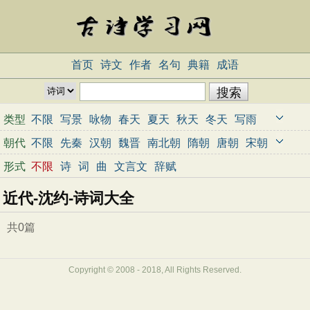
首页
诗文
作者
名句
典籍
成语
类型
不限
写景
咏物
春天
夏天
秋天
冬天
写雨
写雪
写风
写花
梅花
荷花
菊花
柳树
月亮
朝代
不限
先秦
汉朝
魏晋
南北朝
隋朝
唐朝
宋朝
山水
写山
写水
长江
黄河
儿童
写鸟
写马
元朝
明朝
清朝
近代
当代
形式
不限
诗
词
曲
文言文
辞赋
田园
边塞
地名
抒情
爱国
离别
送别
思乡
近代-沈约-诗词大全
思念
爱情
励志
哲理
闺怨
悼亡
写人
老师
母亲
友情
战争
读书
惜时
婉约
豪放
诗经
共0篇
民谣
节日
春节
元宵节
寒食节
清明节
端午节
七夕节
中秋节
重阳节
忧国忧民
Copyright © 2008 - 2018, All Rights Reserved.
咏史怀古
宋词精选
小学古诗
初中古诗
高中古诗
古文观止
辞赋精选
小学文言文