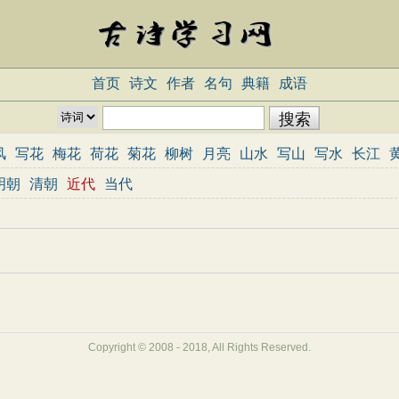
首页
诗文
作者
名句
典籍
成语
风
写花
梅花
荷花
菊花
柳树
月亮
山水
写山
写水
长江
志
哲理
闺怨
悼亡
写人
老师
母亲
友情
战争
读书
惜时
明朝
清朝
近代
当代
重阳节
忧国忧民
咏史怀古
宋词精选
小学古诗
初中古诗
高中
三百首
古诗三百首
宋词三百首
Copyright © 2008 - 2018, All Rights Reserved.