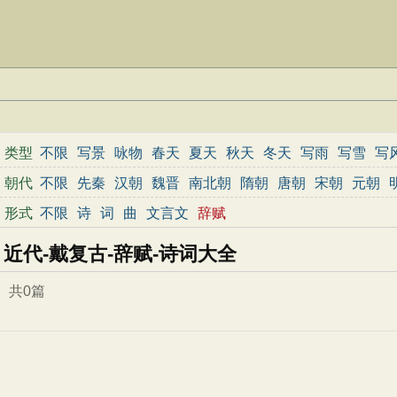
类型
不限
写景
咏物
春天
夏天
秋天
冬天
写雨
写雪
写
边塞
地名
抒情
爱国
离别
送别
思乡
思念
爱情
励
朝代
不限
先秦
汉朝
魏晋
南北朝
隋朝
唐朝
宋朝
元朝
春节
元宵节
寒食节
清明节
端午节
七夕节
中秋节
形式
不限
诗
词
曲
文言文
辞赋
小学文言文
初中文言文
高中文言文
古诗十九首
唐诗
近代-戴复古-辞赋-诗词大全
共0篇