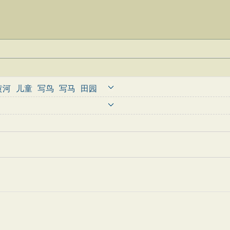
黄河
儿童
写鸟
写马
田园
婉约
豪放
诗经
民谣
节日
古诗
古文观止
辞赋精选