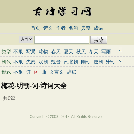
首页
诗文
作者
名句
典籍
成语
类型
不限
写景
咏物
春天
夏天
秋天
冬天
写雨
写雪
写风
写花
梅花
荷花
菊花
柳树
月亮
朝代
不限
先秦
汉朝
魏晋
南北朝
隋朝
唐朝
宋朝
山水
写山
写水
长江
黄河
儿童
写鸟
写马
元朝
明朝
清朝
近代
当代
形式
不限
诗
词
曲
文言文
辞赋
田园
边塞
地名
抒情
爱国
离别
送别
思乡
梅花-明朝-词-诗词大全
思念
爱情
励志
哲理
闺怨
悼亡
写人
老师
母亲
友情
战争
读书
惜时
婉约
豪放
诗经
共0篇
民谣
节日
春节
元宵节
寒食节
清明节
端午节
七夕节
中秋节
重阳节
忧国忧民
Copyright © 2008 - 2018, All Rights Reserved.
咏史怀古
宋词精选
小学古诗
初中古诗
高中古诗
古文观止
辞赋精选
小学文言文