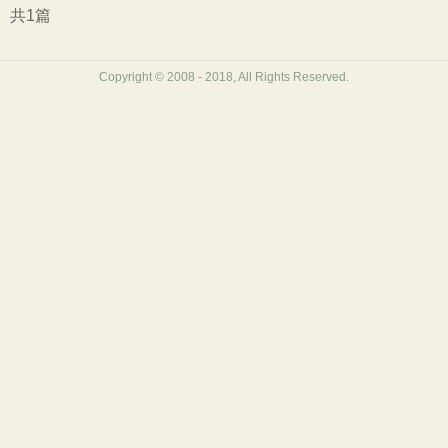
初中文言文
高中文言文
古诗十九首
共1篇
唐诗三百首
古诗三百首
宋词三百首
Copyright © 2008 - 2018, All Rights Reserved.