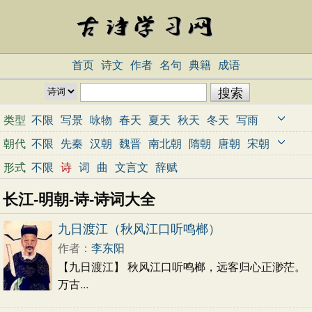
首页
诗文
作者
名句
典籍
成语
类型
不限
写景
咏物
春天
夏天
秋天
冬天
写雨
写雪
写风
写花
梅花
荷花
菊花
柳树
月亮
朝代
不限
先秦
汉朝
魏晋
南北朝
隋朝
唐朝
宋朝
山水
写山
写水
长江
黄河
儿童
写鸟
写马
元朝
明朝
清朝
近代
当代
形式
不限
诗
词
曲
文言文
辞赋
田园
边塞
地名
抒情
爱国
离别
送别
思乡
长江-明朝-诗-诗词大全
思念
爱情
励志
哲理
闺怨
悼亡
写人
老师
母亲
友情
战争
读书
惜时
婉约
豪放
诗经
九日渡江（秋风江口听鸣榔）
民谣
节日
春节
元宵节
寒食节
清明节
作者：
李东阳
端午节
七夕节
中秋节
重阳节
忧国忧民
【九日渡江】 秋风江口听鸣榔，远客归心正渺茫。
咏史怀古
宋词精选
小学古诗
初中古诗
万古
...
高中古诗
古文观止
辞赋精选
小学文言文