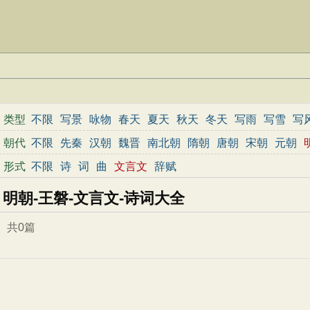
类型
不限
写景
咏物
春天
夏天
秋天
冬天
写雨
写雪
写
边塞
地名
抒情
爱国
离别
送别
思乡
思念
爱情
励
朝代
不限
先秦
汉朝
魏晋
南北朝
隋朝
唐朝
宋朝
元朝
春节
元宵节
寒食节
清明节
端午节
七夕节
中秋节
形式
不限
诗
词
曲
文言文
辞赋
小学文言文
初中文言文
高中文言文
古诗十九首
唐诗
明朝-王磐-文言文-诗词大全
共0篇