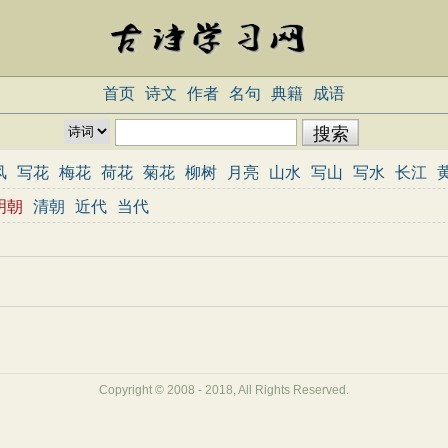
首页
诗文
作者
名句
典籍
成语
风
写花
梅花
荷花
菊花
柳树
月亮
山水
写山
写水
长江
志
哲理
闺怨
悼亡
写人
老师
母亲
友情
战争
读书
惜时
明朝
清朝
近代
当代
重阳节
忧国忧民
咏史怀古
宋词精选
小学古诗
初中古诗
高中
三百首
古诗三百首
宋词三百首
Copyright © 2008 - 2018, All Rights Reserved.