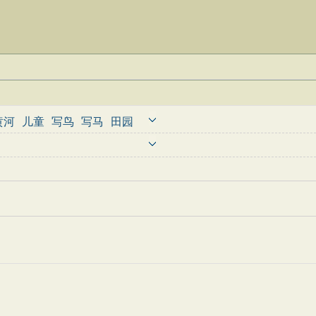
黄河
儿童
写鸟
写马
田园
婉约
豪放
诗经
民谣
节日
古诗
古文观止
辞赋精选