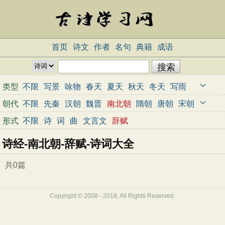
首页
诗文
作者
名句
典籍
成语
类型
不限
写景
咏物
春天
夏天
秋天
冬天
写雨
写雪
写风
写花
梅花
荷花
菊花
柳树
月亮
朝代
不限
先秦
汉朝
魏晋
南北朝
隋朝
唐朝
宋朝
山水
写山
写水
长江
黄河
儿童
写鸟
写马
元朝
明朝
清朝
近代
当代
形式
不限
诗
词
曲
文言文
辞赋
田园
边塞
地名
抒情
爱国
离别
送别
思乡
诗经-南北朝-辞赋-诗词大全
思念
爱情
励志
哲理
闺怨
悼亡
写人
老师
母亲
友情
战争
读书
惜时
婉约
豪放
诗经
共0篇
民谣
节日
春节
元宵节
寒食节
清明节
端午节
七夕节
中秋节
重阳节
忧国忧民
Copyright © 2008 - 2018, All Rights Reserved.
咏史怀古
宋词精选
小学古诗
初中古诗
高中古诗
古文观止
辞赋精选
小学文言文