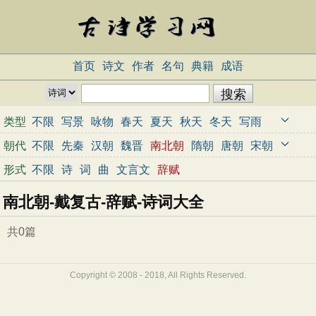
首页
诗文
作者
名句
典籍
成语
类型
不限
写景
咏物
春天
夏天
秋天
冬天
写雨
写雪
写风
写花
梅花
荷花
菊花
柳树
月亮
朝代
不限
先秦
汉朝
魏晋
南北朝
隋朝
唐朝
宋朝
山水
写山
写水
长江
黄河
儿童
写鸟
写马
元朝
明朝
清朝
近代
当代
形式
不限
诗
词
曲
文言文
辞赋
田园
边塞
地名
抒情
爱国
离别
送别
思乡
南北朝-戴复古-辞赋-诗词大全
思念
爱情
励志
哲理
闺怨
悼亡
写人
老师
母亲
友情
战争
读书
惜时
婉约
豪放
诗经
共0篇
民谣
节日
春节
元宵节
寒食节
清明节
端午节
七夕节
中秋节
重阳节
忧国忧民
Copyright © 2008 - 2018, All Rights Reserved.
咏史怀古
宋词精选
小学古诗
初中古诗
高中古诗
古文观止
辞赋精选
小学文言文