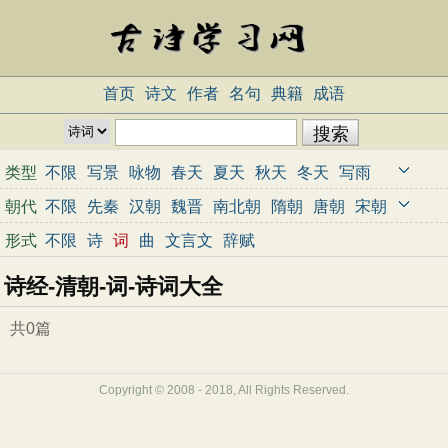
首页
诗文
作者
名句
典籍
成语
类型
不限
写景
咏物
春天
夏天
秋天
冬天
写雨
写雪
写风
写花
梅花
荷花
菊花
柳树
月亮
朝代
不限
先秦
汉朝
魏晋
南北朝
隋朝
唐朝
宋朝
山水
写山
写水
长江
黄河
儿童
写鸟
写马
元朝
明朝
清朝
近代
当代
形式
不限
诗
词
曲
文言文
辞赋
田园
边塞
地名
抒情
爱国
离别
送别
思乡
诗经-清朝-词-诗词大全
思念
爱情
励志
哲理
闺怨
悼亡
写人
老师
母亲
友情
战争
读书
惜时
婉约
豪放
诗经
共0篇
民谣
节日
春节
元宵节
寒食节
清明节
端午节
七夕节
中秋节
重阳节
忧国忧民
Copyright © 2008 - 2018, All Rights Reserved.
咏史怀古
宋词精选
小学古诗
初中古诗
高中古诗
古文观止
辞赋精选
小学文言文