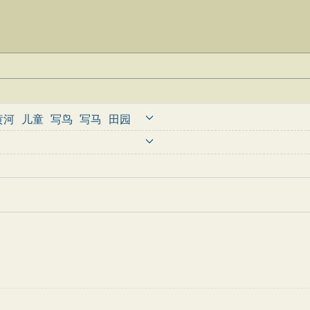
黄河
儿童
写鸟
写马
田园
婉约
豪放
诗经
民谣
节日
古诗
古文观止
辞赋精选