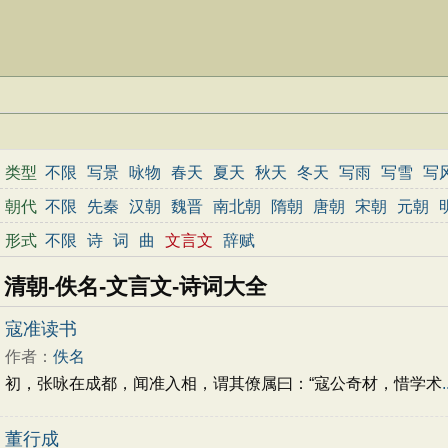
类型
不限
写景
咏物
春天
夏天
秋天
冬天
写雨
写雪
写
边塞
地名
抒情
爱国
离别
送别
思乡
思念
爱情
励
朝代
不限
先秦
汉朝
魏晋
南北朝
隋朝
唐朝
宋朝
元朝
春节
元宵节
寒食节
清明节
端午节
七夕节
中秋节
形式
不限
诗
词
曲
文言文
辞赋
小学文言文
初中文言文
高中文言文
古诗十九首
唐诗
清朝-佚名-文言文-诗词大全
寇准读书
作者：
佚名
初，张咏在成都，闻准入相，谓其僚属曰：“寇公奇材，惜学术
.
董行成