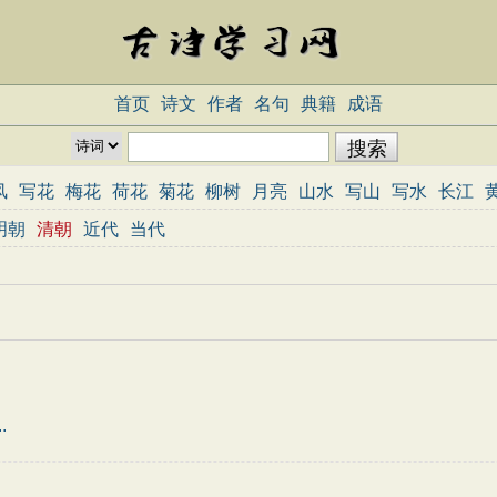
首页
诗文
作者
名句
典籍
成语
风
写花
梅花
荷花
菊花
柳树
月亮
山水
写山
写水
长江
志
哲理
闺怨
悼亡
写人
老师
母亲
友情
战争
读书
惜时
明朝
清朝
近代
当代
重阳节
忧国忧民
咏史怀古
宋词精选
小学古诗
初中古诗
高中
三百首
古诗三百首
宋词三百首
..