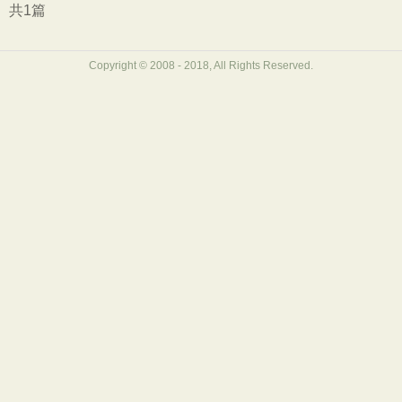
初中文言文
高中文言文
古诗十九首
共1篇
唐诗三百首
古诗三百首
宋词三百首
Copyright © 2008 - 2018, All Rights Reserved.