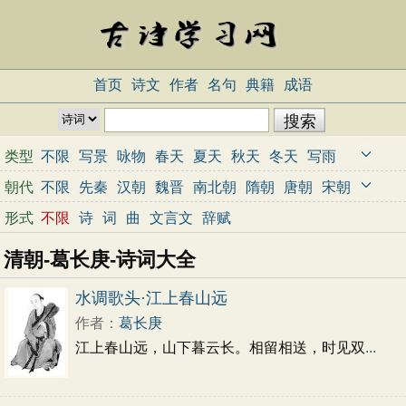
首页
诗文
作者
名句
典籍
成语
类型
不限
写景
咏物
春天
夏天
秋天
冬天
写雨
写雪
写风
写花
梅花
荷花
菊花
柳树
月亮
朝代
不限
先秦
汉朝
魏晋
南北朝
隋朝
唐朝
宋朝
山水
写山
写水
长江
黄河
儿童
写鸟
写马
元朝
明朝
清朝
近代
当代
形式
不限
诗
词
曲
文言文
辞赋
田园
边塞
地名
抒情
爱国
离别
送别
思乡
清朝-葛长庚-诗词大全
思念
爱情
励志
哲理
闺怨
悼亡
写人
老师
母亲
友情
战争
读书
惜时
婉约
豪放
诗经
水调歌头·江上春山远
民谣
节日
春节
元宵节
寒食节
清明节
作者：
葛长庚
端午节
七夕节
中秋节
重阳节
忧国忧民
江上春山远，山下暮云长。相留相送，时见双
...
咏史怀古
宋词精选
小学古诗
初中古诗
高中古诗
古文观止
辞赋精选
小学文言文