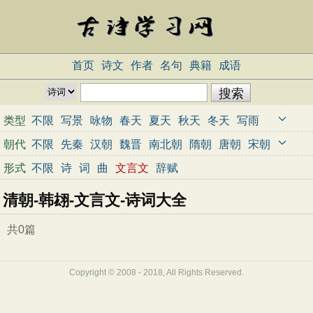
首页
诗文
作者
名句
典籍
成语
类型
不限
写景
咏物
春天
夏天
秋天
冬天
写雨
写雪
写风
写花
梅花
荷花
菊花
柳树
月亮
朝代
不限
先秦
汉朝
魏晋
南北朝
隋朝
唐朝
宋朝
山水
写山
写水
长江
黄河
儿童
写鸟
写马
元朝
明朝
清朝
近代
当代
形式
不限
诗
词
曲
文言文
辞赋
田园
边塞
地名
抒情
爱国
离别
送别
思乡
清朝-韩翃-文言文-诗词大全
思念
爱情
励志
哲理
闺怨
悼亡
写人
老师
母亲
友情
战争
读书
惜时
婉约
豪放
诗经
共0篇
民谣
节日
春节
元宵节
寒食节
清明节
端午节
七夕节
中秋节
重阳节
忧国忧民
Copyright © 2008 - 2018, All Rights Reserved.
咏史怀古
宋词精选
小学古诗
初中古诗
高中古诗
古文观止
辞赋精选
小学文言文