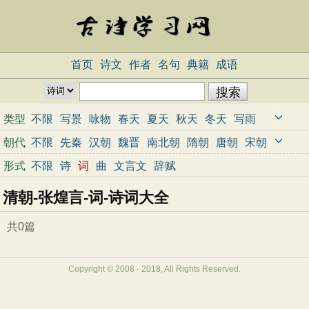
首页
诗文
作者
名句
典籍
成语
类型
不限
写景
咏物
春天
夏天
秋天
冬天
写雨
写雪
写风
写花
梅花
荷花
菊花
柳树
月亮
朝代
不限
先秦
汉朝
魏晋
南北朝
隋朝
唐朝
宋朝
山水
写山
写水
长江
黄河
儿童
写鸟
写马
元朝
明朝
清朝
近代
当代
形式
不限
诗
词
曲
文言文
辞赋
田园
边塞
地名
抒情
爱国
离别
送别
思乡
清朝-张煌言-词-诗词大全
思念
爱情
励志
哲理
闺怨
悼亡
写人
老师
母亲
友情
战争
读书
惜时
婉约
豪放
诗经
共0篇
民谣
节日
春节
元宵节
寒食节
清明节
端午节
七夕节
中秋节
重阳节
忧国忧民
Copyright © 2008 - 2018, All Rights Reserved.
咏史怀古
宋词精选
小学古诗
初中古诗
高中古诗
古文观止
辞赋精选
小学文言文