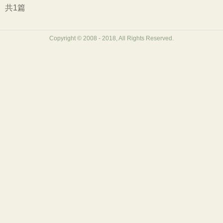
初中文言文
高中文言文
古诗十九首
共1篇
唐诗三百首
古诗三百首
宋词三百首
Copyright © 2008 - 2018, All Rights Reserved.