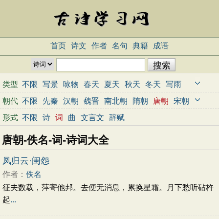
首页
诗文
作者
名句
典籍
成语
类型
不限
写景
咏物
春天
夏天
秋天
冬天
写雨
写雪
写风
写花
梅花
荷花
菊花
柳树
月亮
朝代
不限
先秦
汉朝
魏晋
南北朝
隋朝
唐朝
宋朝
山水
写山
写水
长江
黄河
儿童
写鸟
写马
元朝
明朝
清朝
近代
当代
形式
不限
诗
词
曲
文言文
辞赋
田园
边塞
地名
抒情
爱国
离别
送别
思乡
唐朝-佚名-词-诗词大全
思念
爱情
励志
哲理
闺怨
悼亡
写人
老师
母亲
友情
战争
读书
惜时
婉约
豪放
诗经
凤归云·闺怨
民谣
节日
春节
元宵节
寒食节
清明节
作者：
佚名
端午节
七夕节
中秋节
重阳节
忧国忧民
征夫数载，萍寄他邦。去便无消息，累换星霜。月下愁听砧杵
咏史怀古
宋词精选
小学古诗
初中古诗
起
...
高中古诗
古文观止
辞赋精选
小学文言文