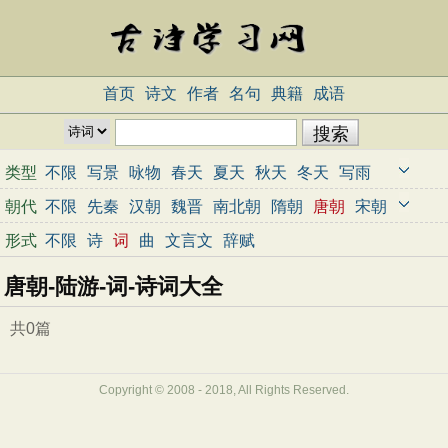
首页
诗文
作者
名句
典籍
成语
类型
不限
写景
咏物
春天
夏天
秋天
冬天
写雨
写雪
写风
写花
梅花
荷花
菊花
柳树
月亮
朝代
不限
先秦
汉朝
魏晋
南北朝
隋朝
唐朝
宋朝
山水
写山
写水
长江
黄河
儿童
写鸟
写马
元朝
明朝
清朝
近代
当代
形式
不限
诗
词
曲
文言文
辞赋
田园
边塞
地名
抒情
爱国
离别
送别
思乡
唐朝-陆游-词-诗词大全
思念
爱情
励志
哲理
闺怨
悼亡
写人
老师
母亲
友情
战争
读书
惜时
婉约
豪放
诗经
共0篇
民谣
节日
春节
元宵节
寒食节
清明节
端午节
七夕节
中秋节
重阳节
忧国忧民
Copyright © 2008 - 2018, All Rights Reserved.
咏史怀古
宋词精选
小学古诗
初中古诗
高中古诗
古文观止
辞赋精选
小学文言文