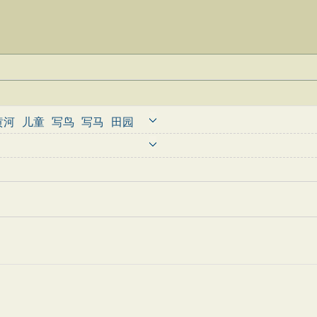
黄河
儿童
写鸟
写马
田园
婉约
豪放
诗经
民谣
节日
古诗
古文观止
辞赋精选