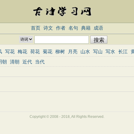
首页
诗文
作者
名句
典籍
成语
风
写花
梅花
荷花
菊花
柳树
月亮
山水
写山
写水
长江
志
哲理
闺怨
悼亡
写人
老师
母亲
友情
战争
读书
惜时
明朝
清朝
近代
当代
重阳节
忧国忧民
咏史怀古
宋词精选
小学古诗
初中古诗
高中
三百首
古诗三百首
宋词三百首
Copyright © 2008 - 2018, All Rights Reserved.