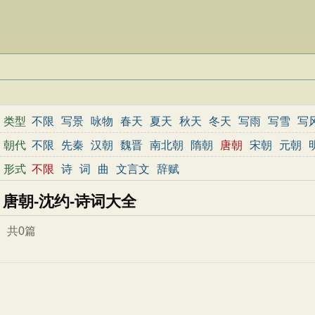
类型
不限
写景
咏物
春天
夏天
秋天
冬天
写雨
写雪
写
边塞
地名
抒情
爱国
离别
送别
思乡
思念
爱情
励
朝代
不限
先秦
汉朝
魏晋
南北朝
隋朝
唐朝
宋朝
元朝
春节
元宵节
寒食节
清明节
端午节
七夕节
中秋节
形式
不限
诗
词
曲
文言文
辞赋
小学文言文
初中文言文
高中文言文
古诗十九首
唐诗
唐朝-沈约-诗词大全
共0篇